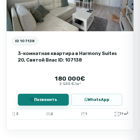
ID 107138
3-комнатная квартира в Harmony Suites
20, Святой Влас ID: 107138
180 000€
2 535 €/м²
Позвонить
WhatsApp
2
3
2
1
71 м