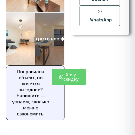
WhatsApp
Посмотреть все фото 16
Понравился
Хочу
объект, но
скидку
хочется
выгоднее?
Напишите —
узнаем, сколько
можно
сэкономить.