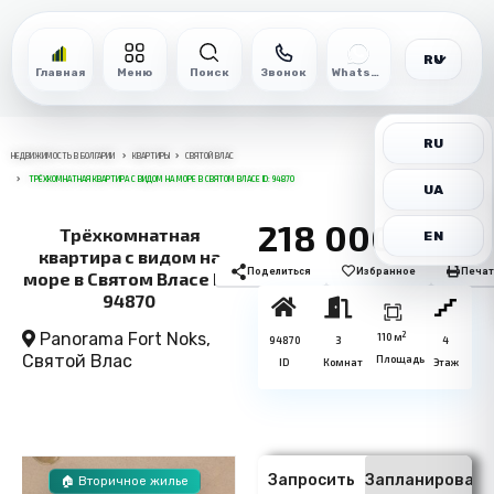
RU
Главная
Меню
Поиск
Звонок
WhatsApp
RU
НЕДВИЖИМОСТЬ В БОЛГАРИИ
КВАРТИРЫ
СВЯТОЙ ВЛАС
ТРЁХКОМНАТНАЯ КВАРТИРА С ВИДОМ НА МОРЕ В СВЯТОМ ВЛАСЕ ID: 94870
UA
218 000€
Трёхкомнатная
EN
квартира с видом на
Поделиться
Избранное
Печат
море в Святом Власе ID:
94870
Panorama Fort Noks,
2
110 м
94870
3
4
Святой Влас
Площадь
ID
Комнат
Этаж
Запросить
Запланировать
🏠 Вторичное жилье