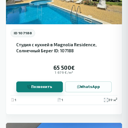
ID 107188
Студия с кухней в Magnolia Residence,
Солнечный Берег ID: 107188
65 500€
1 679 €/м²
Позвонить
WhatsApp
2
1
1
39 м
🔻 
Святой
9
Влас