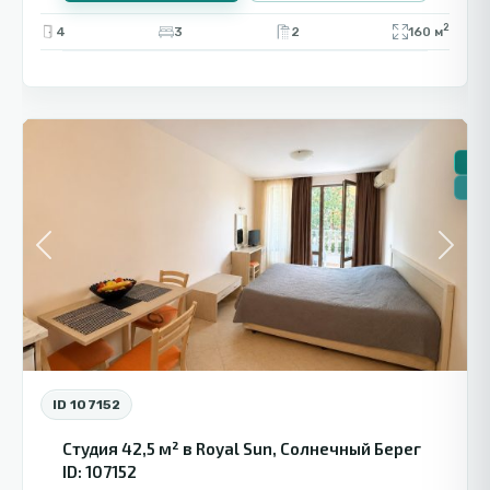
2
4
3
2
160 м
Солнечный
9
Берег
🏠 
🔥Н
Previous
Next
ID 107152
Студия 42,5 м² в Royal Sun, Солнечный Берег
ID: 107152