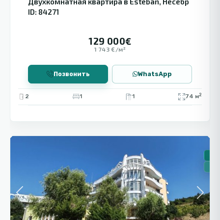
Двухкомнатная квартира в Esteban, Несебр
ID: 84271
129 000€
1 743 €/м²
Позвонить
WhatsApp
2
2
1
1
74 м
1
Кошарица
🏠 
🔥Н
Previous
Next