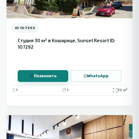
ID 107292
Студия 30 м² в Кошарице, Sunset Resort ID:
107292
Позвонить
WhatsApp
2
1
1
30 м
Святой
9
Влас
🏠 
🔥Н