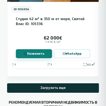
ID 105336
Студия 42 м² в 350 м от моря, Святой
Влас ID: 105336
62 000€
1 476 €/м²
Позвонить
WhatsApp
2
1
1
42 м
Загрузить еще
РЕКОМЕНДУЕМАЯ ВТОРИЧНАЯ НЕДВИЖИМОСТЬ В
Солнечный