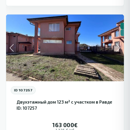
9
Равда
🏠 
🔥Н
Previous
Next
ID 107257
Двухэтажный дом 123 м² с участком в Равде
ID: 107257
163 000€
1 325 €/м²