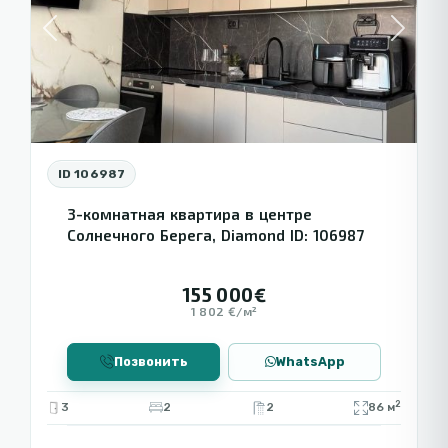
Previous
Next
ID 106987
3-комнатная квартира в центре
Солнечного Берега, Diamond ID: 106987
155 000€
1 802 €/м²
Позвонить
WhatsApp
2
3
2
2
86 м
🔻 С