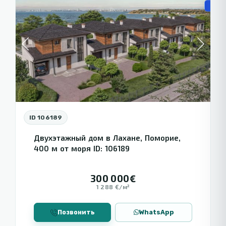
🏗️ Н
Previous
Next
ID 106189
Двухэтажный дом в Лахане, Поморие,
400 м от моря ID: 106189
300 000€
1 288 €/м²
Позвонить
WhatsApp