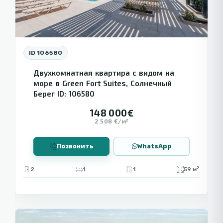
ID 106580
Двухкомнатная квартира с видом на
море в Green Fort Suites, Солнечный
Берег ID: 106580
148 000€
2 508 €/м²
Позвонить
WhatsApp
2
2
1
1
59 м
12