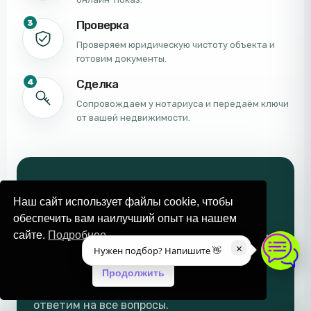
3
Проверка
Проверяем юридическую чистоту объекта и
готовим документы.
4
Сделка
Сопровождаем у нотариуса и передаём ключи
от вашей недвижимости.
ПЕРСОНАЛЬНЫЙ ПОДБОР
Наш сайт использует файлы cookie, чтобы
Поможем выбрать
обеспечить вам наилучший опыт на нашем
объект под вашу задачу
сайте.
Подробнее
×
Нужен подбор? Напишите 👋
Расскажите, что вы ищете. Подберём
Продолжить
лучшие варианты, пришлём видео и
ответим на все вопросы.