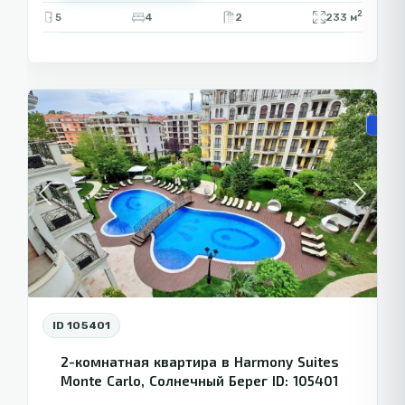
2
5
4
2
233 м
Солнечный
9
Берег
🏗️ Н
Previous
Next
ID 105401
2-комнатная квартира в Harmony Suites
Monte Carlo, Солнечный Берег ID: 105401