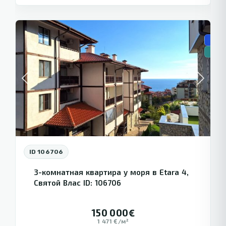
Святой
8
Влас
🏗️ Н
🔥Но
Previous
Next
ID 106706
3-комнатная квартира у моря в Etara 4,
Святой Влас ID: 106706
150 000€
1 471 €/м²