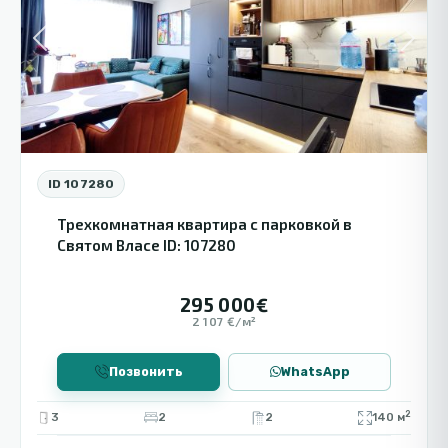
Previous
Next
ID 107280
Трехкомнатная квартира с парковкой в
Святом Власе ID: 107280
295 000€
2 107 €/м²
Позвонить
WhatsApp
2
3
2
2
140 м