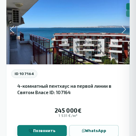
🏠 
🔥Н
Previous
Next
ID 107164
4-комнатный пентхаус на первой линии в
Святом Власе ID: 107164
245 000€
1 531 €/м²
Позвонить
WhatsApp