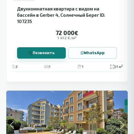
Двухкомнатная квартира с видом на
бассейн в Gerber 4, Солнечный Берег ID:
107235
72 000€
1 412 €/м²
Позвонить
WhatsApp
2
2
1
1
51 м
🔻 
Солнечный
9
Берег
🏠 
🔥Н
Previous
Next