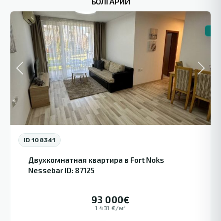
БОЛГАРИИ
3
Берег
🏠 
Previous
Next
ID 108341
Двухкомнатная квартира в Fort Noks
Nessebar ID: 87125
93 000€
1 431 €/м²