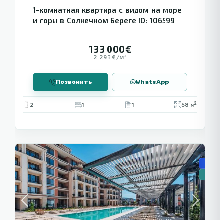
1-комнатная квартира с видом на море
и горы в Солнечном Береге ID: 106599
133 000€
2 293 €/м²
Позвонить
WhatsApp
2
2
1
1
58 м
🧾 Ра
Солнечный
🌅 С видом на море
9
Берег
🏗️ Н
🔥Но
Previous
Next