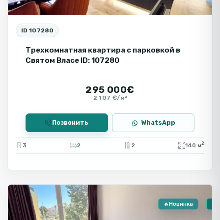
ID 107280
Трехкомнатная квартира с парковкой в
Святом Власе ID: 107280
295 000€
2 107 €/м²
Позвонить
WhatsApp
2
3
2
2
140 м
Солнечный
Берег
🔥Новинка
🏠