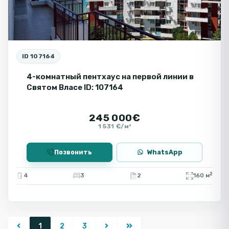
ID 107164
4-комнатный пентхаус на первой линии в
Святом Власе ID: 107164
245 000€
1 531 €/м²
Позвонить
WhatsApp
2
4
3
2
160 м
1
2
3