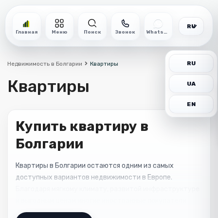
RU
Главная
Меню
Поиск
Звонок
WhatsApp
RU
Недвижимость в Болгарии
Квартиры
Квартиры
UA
EN
Купить квартиру в
Болгарии
Квартиры в Болгарии остаются одним из самых
доступных вариантов недвижимости в Европе.
Благодаря мягкому климату, развитой инфраструктуре
и выгодным ценам многие иностранные покупатели
выбирают именно Болгарию для покупки жилья у моря.