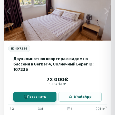
Previous
Next
ID 107235
Двухкомнатная квартира с видом на
бассейн в Gerber 4, Солнечный Берег ID:
107235
72 000€
1 412 €/м²
Позвонить
WhatsApp
2
2
1
1
51 м
🧾