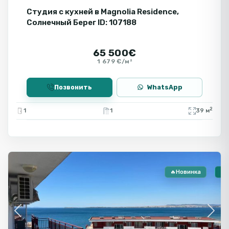
Студия с кухней в Magnolia Residence,
Солнечный Берег ID: 107188
65 500€
1 679 €/м²
Позвонить
WhatsApp
2
1
1
39 м
🔻
Святой
Влас
🔥Новинка
🏠
Previous
Next