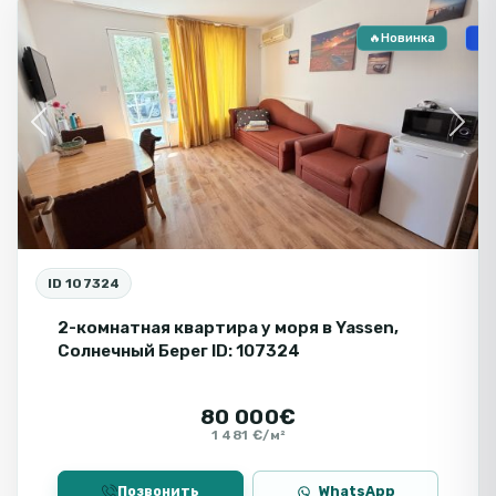
🔥Новинка
🏗
Previous
Next
ID 107324
2-комнатная квартира у моря в Yassen,
Солнечный Берег ID: 107324
80 000€
1 481 €/м²
Позвонить
WhatsApp