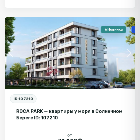
Солнечный
Берег
🔥Новинка
🏗
Previous
Next
ID 107210
ROCA PARK — квартиры у моря в Солнечном
Береге ID: 107210
от