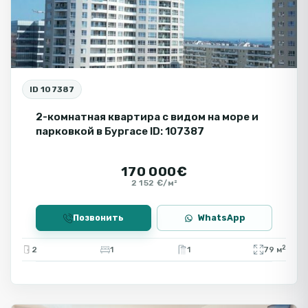
ID 107387
2-комнатная квартира с видом на море и
парковкой в Бургасе ID: 107387
170 000€
2 152 €/м²
Позвонить
WhatsApp
2
2
1
1
79 м
🧾
Солнечный
Берег