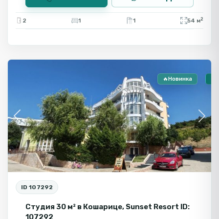
2
2
1
1
54 м
Кошарица
🔥Новинка
🏠
Previous
Next
ID 107292
Студия 30 м² в Кошарице, Sunset Resort ID:
107292