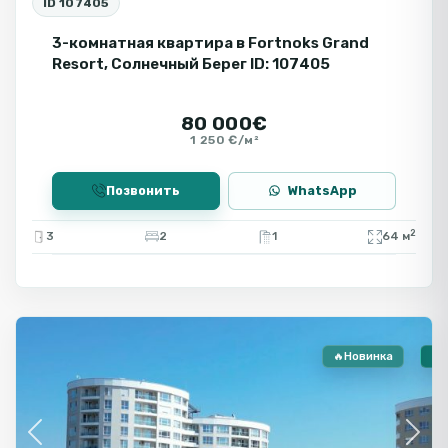
ID 107405
или инвестиций.
3-комнатная квартира в Fortnoks Grand
Resort, Солнечный Берег ID: 107405
80 000€
1 250 €/м²
Позвонить
WhatsApp
2
3
2
1
64 м
🔻
Бургас
🔥Новинка
🏠
Previous
Next