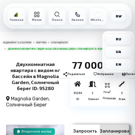
RU
Главная
Меню
Поиск
Звонок
WhatsApp
RU
НЕДВИЖИМОСТЬ В БОЛГАРИИ
КВАРТИРЫ
СОЛНЕЧНЫЙ БЕРЕГ
ДВУХКОМНАТНАЯ КВАРТИРА С ВИДОМ НА БАССЕЙН В MAGNOLIA GARDEN, СОЛНЕЧНЫЙ БЕРЕГ ID: 95280
UA
77 000€
Двухкомнатная
EN
квартира с видом на
Поделиться
Избранное
Печат
бассейн в Magnolia
Garden, Солнечный
берег ID: 95280
2
74 м
95280
2
5
Magnolia Garden,
Площадь
ID
Комнат
Этаж
Солнечный Берег
Запросить
Запланировать
🏠 Вторичное жилье