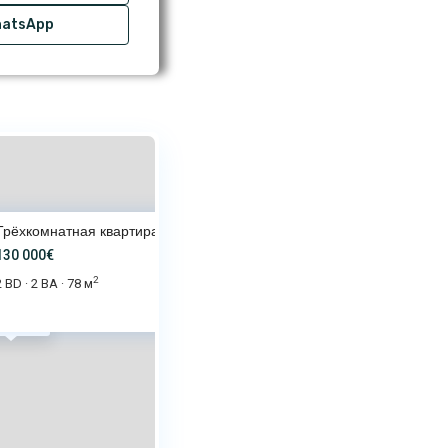
atsApp
Трёхкомнатная квартира с видом
130 000€
2
2 BD
2 BA
78 м
·
·
0 000€