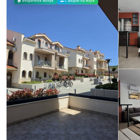
🏠 Вторичное жилье
🌅 С видом на море