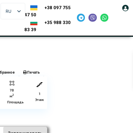
+38 097 755
RU
47 50
+35 988 330
83 39
бранное
Печать
78
1
2
м
Этаж
Площадь