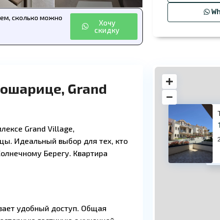
Wh
аем, сколько можно
Хочу
скидку
Кошарице, Grand
ексе Grand Village,
цы. Идеальный выбор для тех, кто
олнечному Берегу. Квартира
13
ивает удобный доступ. Общая