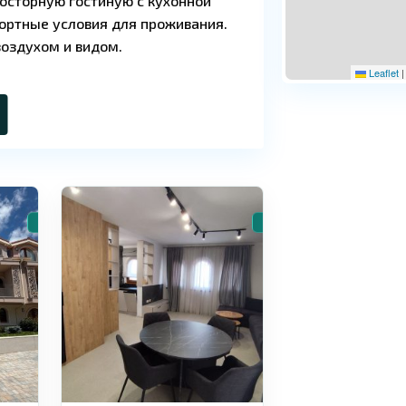
росторную гостиную с кухонной
фортные условия для проживания.
оздухом и видом.
Leaflet
|
10
Кошарица
🏠 Вторичное жилье
🏠 Вторичное жилье
хоженной зелёной зоной, создавая
ржание включают поддержку
тва для комфортной жизни делают