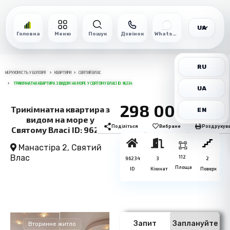
UA
Головна
Меню
Пошук
Дзвінок
WhatsApp
RU
НЕРУХОМІСТЬ У БОЛГАРІЇ
КВАРТИРИ
СВЯТИЙ ВЛАС
ТРИКІМНАТНА КВАРТИРА З ВИДОМ НА МОРЕ У СВЯТОМУ ВЛАСІ ID: 96234
UA
298 000€
Трикімнатна квартира з
EN
видом на море у
Поділіться
Вибране
Роздрукув
Святому Власі ID: 96234
Манастіра 2,
Святий
Влас
112
96234
3
2
Площа
ID
Кімнат
Поверх
Запит
Заплануйте
Вторинне житло