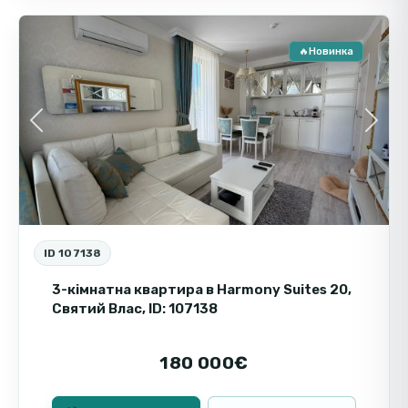
🔥Новинка
Пр
Вто
Previous
Next
ID 107138
3-кімнатна квартира в Harmony Suites 20,
Святий Влас, ID: 107138
180 000€