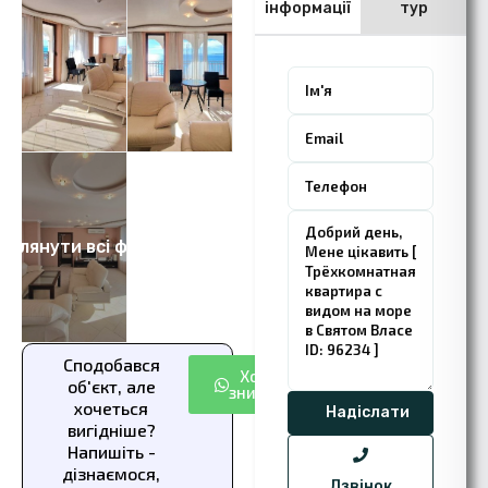
інформації
тур
еглянути всі фото 13
Сподобався
Хочу
об'єкт, але
знижку
хочеться
вигідніше?
Напишіть -
дізнаємося,
Дзвінок