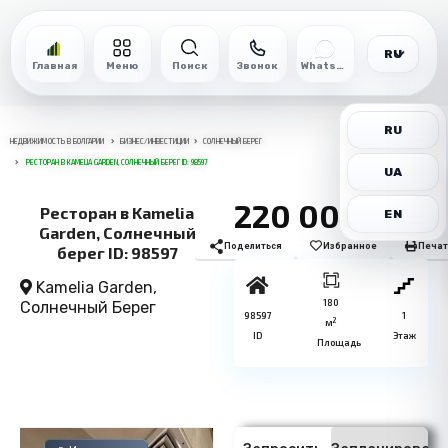
RU
Главная
Меню
Поиск
Звонок
WhatsApp
RU
НЕДВИЖИМОСТЬ В БОЛГАРИИ
БИЗНЕС/ИНВЕСТИЦИИ
СОЛНЕЧНЫЙ БЕРЕГ
РЕСТОРАН В KAMELIA GARDEN, СОЛНЕЧНЫЙ БЕРЕГ ID: 98597
UA
220 000€
Ресторан в Kamelia
EN
Garden, Солнечный
Поделиться
Избранное
Печат
берег ID: 98597
Kamelia Garden,
180
Солнечный Берег
98597
1
2
м
ID
Этаж
Площадь