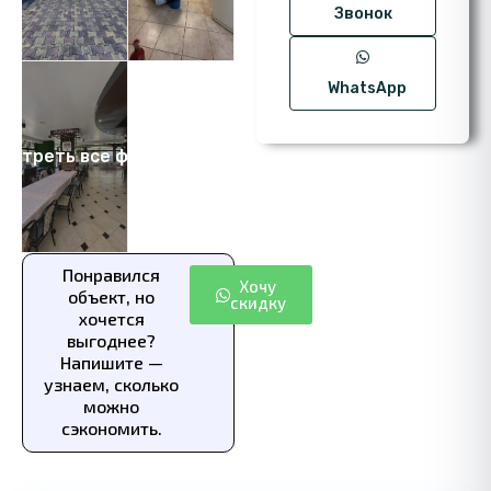
Звонок
WhatsApp
мотреть все фото 17
Понравился
Хочу
объект, но
скидку
хочется
выгоднее?
Напишите —
узнаем, сколько
можно
сэкономить.