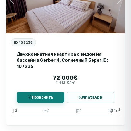
Previous
Next
перспективой роста стоимости и дохода от
аренды.
ID 107235
Двухкомнатная квартира с видом на
бассейн в Gerber 4, Солнечный Берег ID:
107235
72 000€
1 412 €/м²
Позвонить
WhatsApp
2
2
1
1
51 м