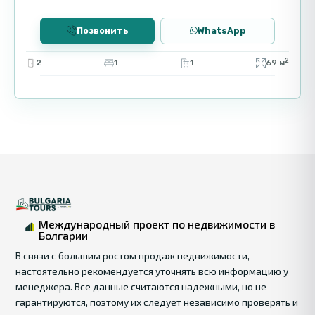
недвижимости.
Позвонить
WhatsApp
Локация
2
2
1
1
69 м
Село Тънково расположено в 5 км от
Солнечного Берега, что обеспечивает
удобный доступ к пляжам и
развлекательным заведениям. Чистая
природа и комфортная атмосфера делают
этот район привлекательным для жизни.
Инвестиционный потенциал
Покупка дома в Тънково — выгодное
Международный проект по недвижимости в
Болгарии
вложение. Объект подходит для жизни и
сдачи в аренду. Высокий спрос на аренду
В связи с большим ростом продаж недвижимости,
настоятельно рекомендуется уточнять всю информацию у
жилья в этом районе обеспечивает хорошую
менеджера. Все данные считаются надежными, но не
доходность, что делает его интересным для
гарантируются, поэтому их следует независимо проверять и
семей и инвесторов.