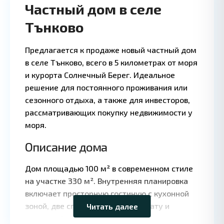
Частный дом в селе
Тънково
Предлагается к продаже новый частный дом
в селе Тънково, всего в 5 километрах от моря
и курорта Солнечный Берег. Идеальное
решение для постоянного проживания или
сезонного отдыха, а также для инвесторов,
рассматривающих покупку недвижимости у
моря.
Описание дома
Leaflet
|
©
Дом площадью 100 м² в современном стиле
OpenStreetMap
на участке 330 м². Внутренняя планировка
contributors
включает просторную гостиную с кухонной
зоной, две спальни, ванную комнату и
Читать далее
террасу. Собственный двор обеспечивает