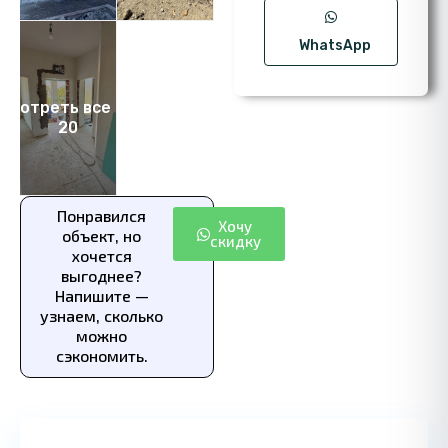
WhatsApp
смотреть все фото
20
Понравился
Хочу
объект, но
скидку
хочется
выгоднее?
Напишите —
узнаем, сколько
можно
сэкономить.