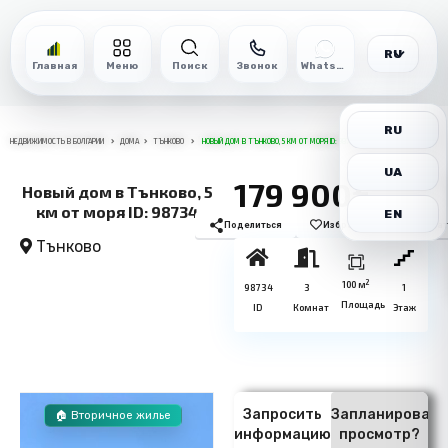
RU
Главная
Меню
Поиск
Звонок
WhatsApp
RU
НЕДВИЖИМОСТЬ В БОЛГАРИИ
ДОМА
ТЪНКОВО
НОВЫЙ ДОМ В ТЪНКОВО, 5 КМ ОТ МОРЯ ID: 98734
UA
179 900€
Новый дом в Тънково, 5
км от моря ID: 98734
EN
Поделиться
Избранное
Печат
Тънково
2
100 м
98734
3
1
Площадь
ID
Комнат
Этаж
Запросить
Запланировать
🏠 Вторичное жилье
информацию
просмотр?