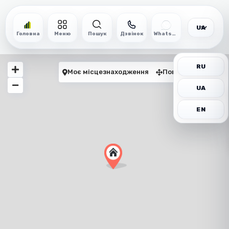
UA
Головна
Меню
Пошук
Дзвінок
WhatsApp
RU
Моє місцезнаходження
Повноекранний
UA
EN