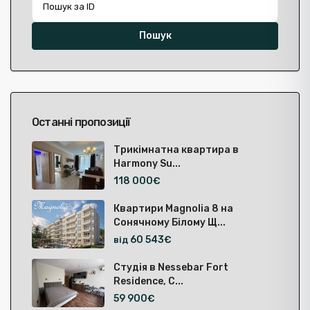
Пошук
Останні пропозиції
Трикімнатна квартира в
Harmony Su...
118 000€
Квартири Magnolia 8 на
Сонячному Білому Щ...
60 543€
від
Студія в Nessebar Fort
Residence, С...
59 900€