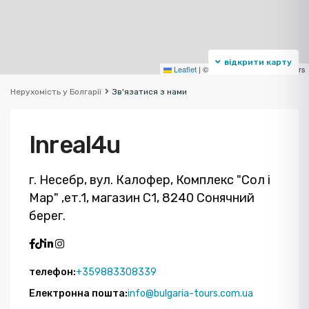
відкрити карту
Leaflet
|
©
OpenStreetMap
contributors
Нерухомість у Болгарії
Зв'язатися з нами
Inreal4u
г. Несебр, вул. Калофер, Комплекс "Сол і
Мар" ,ет.1, магазин С1, 8240 Сонячний
берег.
телефон:
+359883308339
Електронна пошта:
info@bulgaria-tours.com.ua