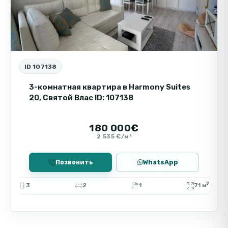
ID 107138
3-комнатная квартира в Harmony Suites
20, Святой Влас ID: 107138
180 000€
2 535 €/м²
Позвонить
WhatsApp
2
3
2
1
71 м