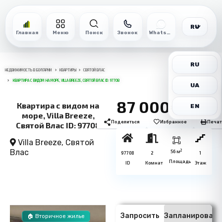
RU
Главная
Меню
Поиск
Звонок
WhatsApp
RU
НЕДВИЖИМОСТЬ В БОЛГАРИИ
КВАРТИРЫ
СВЯТОЙ ВЛАС
КВАРТИРА С ВИДОМ НА МОРЕ, VILLA BREEZE, СВЯТОЙ ВЛАС ID: 97708
UA
87 000€
Квартира с видом на
EN
море, Villa Breeze,
Поделиться
Избранное
Печат
Святой Влас ID: 97708
Villa Breeze,
Святой
Влас
2
56 м
97708
2
1
Площадь
ID
Комнат
Этаж
Запросить
Запланировать
🏠 Вторичное жилье