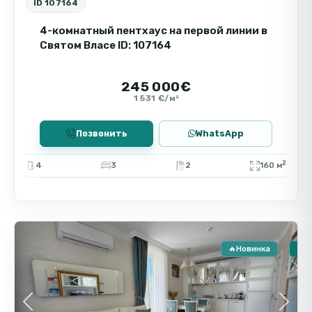
ID 107164
4-комнатный пентхаус на первой линии в
Святом Власе ID: 107164
245 000€
1 531 €/м²
Позвонить
WhatsApp
2
4
3
2
160 м
Святой
9
Влас
🔥Новинка
🏠 
Previous
Next