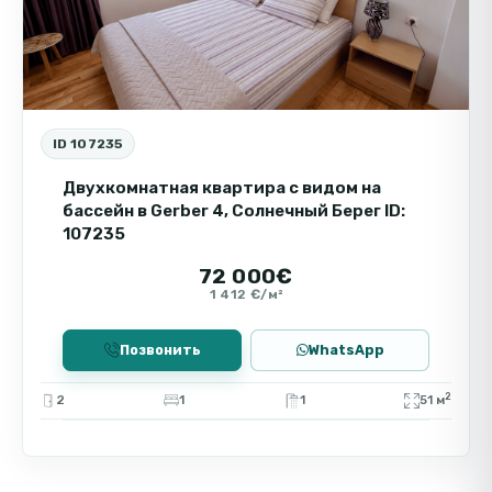
ID 107235
Двухкомнатная квартира с видом на
бассейн в Gerber 4, Солнечный Берег ID:
107235
72 000€
1 412 €/м²
Позвонить
WhatsApp
2
2
1
1
51 м