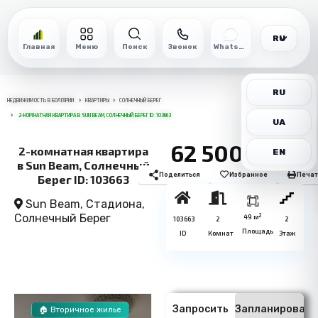
RU
Главная
Меню
Поиск
Звонок
WhatsApp
RU
НЕДВИЖИМОСТЬ В БОЛГАРИИ
КВАРТИРЫ
СОЛНЕЧНЫЙ БЕРЕГ
2-КОМНАТНАЯ КВАРТИРА В SUN BEAM, СОЛНЕЧНЫЙ БЕРЕГ ID: 103663
UA
62 500€
2-комнатная квартира
EN
в Sun Beam, Солнечный
Поделиться
Избранное
Печат
Берег ID: 103663
Sun Beam, Стадиона,
Солнечный Берег
2
49 м
103663
2
2
Площадь
ID
Комнат
Этаж
Запросить
Запланировать
🏠 Вторичное жилье