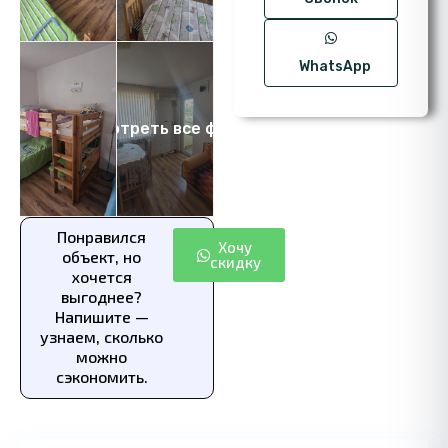
WhatsApp
Посмотреть все фото 8
Понравился
Хочу
объект, но
скидку
хочется
выгоднее?
Напишите —
узнаем, сколько
можно
сэкономить.