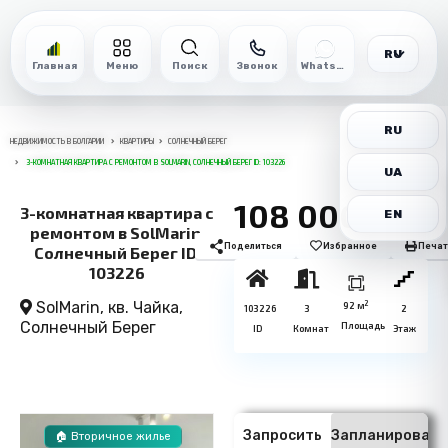
RU
Главная
Меню
Поиск
Звонок
WhatsApp
RU
НЕДВИЖИМОСТЬ В БОЛГАРИИ
КВАРТИРЫ
СОЛНЕЧНЫЙ БЕРЕГ
3-КОМНАТНАЯ КВАРТИРА С РЕМОНТОМ В SOLMARIN, СОЛНЕЧНЫЙ БЕРЕГ ID: 103226
UA
108 000€
3-комнатная квартира с
EN
ремонтом в SolMarin,
Поделиться
Избранное
Печат
Солнечный Берег ID:
103226
SolMarin, кв. Чайка,
2
92 м
103226
3
2
Солнечный Берег
Площадь
ID
Комнат
Этаж
Запросить
Запланировать
🏠 Вторичное жилье