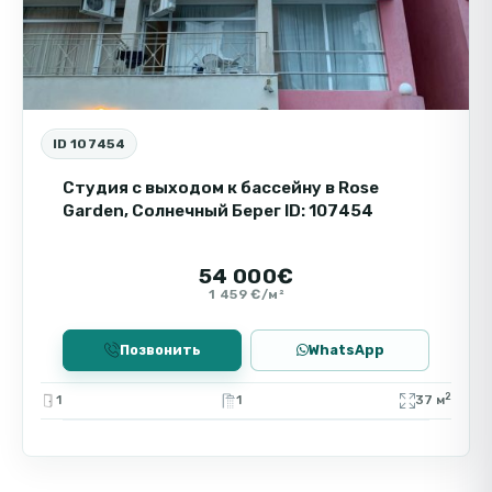
ID 107454
Студия с выходом к бассейну в Rose
Garden, Солнечный Берег ID: 107454
54 000€
1 459 €/м²
Позвонить
WhatsApp
2
1
1
37 м