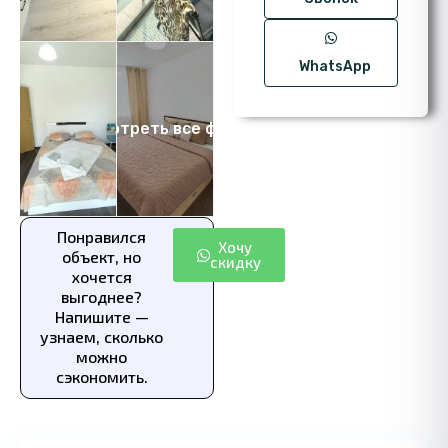
WhatsApp
Посмотреть все фото 8
Понравился
Хочу
объект, но
скидку
хочется
выгоднее?
Напишите —
узнаем, сколько
можно
сэкономить.