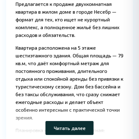
Предлагается к продаже двухкомнатная
квартира в жилом доме в городе Несебр —
формат для тех, кто ищет не курортный
комплекс, а полноценное жильё без лишних
расходов и обязательств.
Квартира расположена на 5 этаже
шестиэтажного здания. Общая площадь — 79
кв.м, что даёт комфортный метраж для
постоянного проживания, длительного
отдыха или спокойной аренды без привязки к
туристическому сезону. Дом без бассейна и
без таксы обслуживания, что сразу снижает
ежегодные расходы и делает объект
Leaflet
|
©
OpenStreetMap
особенно интересным с практической точки
contributors
зрения.
Читать далее
Планировка классическая и понятная:
гостиная, отдельная спальня, зона кухни,