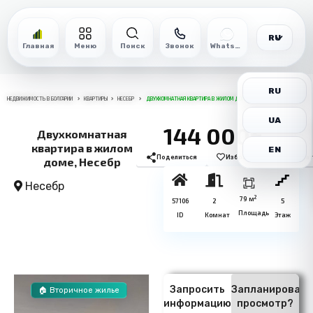
RU
Главная
Меню
Поиск
Звонок
WhatsApp
RU
НЕДВИЖИМОСТЬ В БОЛГАРИИ
КВАРТИРЫ
НЕСЕБР
ДВУХКОМНАТНАЯ КВАРТИРА В ЖИЛОМ ДОМЕ, НЕСЕБР
UA
144 000€
Двухкомнатная
квартира в жилом
EN
Поделиться
Избранное
Печат
доме, Несебр
Несебр
2
79 м
57106
2
5
Площадь
ID
Комнат
Этаж
Запросить
Запланировать
🏠 Вторичное жилье
информацию
просмотр?