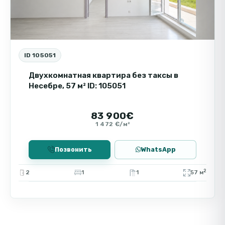
ID 105051
Двухкомнатная квартира без таксы в
Несебре, 57 м² ID: 105051
83 900€
1 472 €/м²
Позвонить
WhatsApp
2
2
1
1
57 м