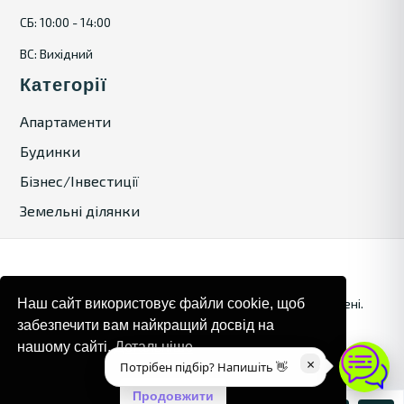
СБ: 10:00 - 14:00
ВС: Вихідний
Категорії
Апартаменти
Будинки
Бізнес/Інвестиції
Земельні ділянки
© 2024. Bulgaria Tours by Inrealr4u. Усі права захищені.
Наш сайт використовує файли cookie, щоб
забезпечити вам найкращий досвід на
Карта сайту
Політика конфіденційності
нашому сайті.
Детальніше
×
Потрібен підбір? Напишіть 👋
Продовжити