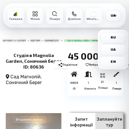
UA
Головна
Меню
Пошук
Дзвінок
WhatsApp
RU
НЕРУХОМІСТЬ У БОЛГАРІЇ
КВАРТИРИ
СОНЯЧНИЙ БЕРЕГ
СТУДІЯ В MAGNOLIA GARDEN, СОНЯЧНИЙ БЕРЕГ ID: 80636
UA
45 000€
Студія в Magnolia
Garden, Сонячний берег
EN
Поділіться
Вибране
Роздрукув
ID: 80636
Сад Магнолій,
Сонячний Берег
31
80636
1
1
Площа
ID
Кімната
Поверх
Запит
Заплануйте
Вторинне житло
інформації
тур