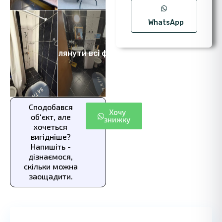
WhatsApp
Переглянути всі фото 5
Сподобався
Хочу
об'єкт, але
знижку
хочеться
вигідніше?
Напишіть -
дізнаємося,
скільки можна
заощадити.