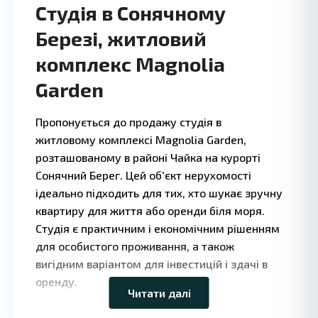
Студія в Сонячному
Березі, житловий
комплекс Magnolia
Garden
Пропонується до продажу студія в
житловому комплексі Magnolia Garden,
розташованому в районі Чайка на курорті
Сонячний Берег. Цей об'єкт нерухомості
ідеально підходить для тих, хто шукає зручну
квартиру для життя або оренди біля моря.
Студія є практичним і економічним рішенням
Leaflet
|
©
для особистого проживання, а також
OpenStreetMap
contributors
вигідним варіантом для інвестицій і здачі в
оренду.
Читати далі
Опис квартири