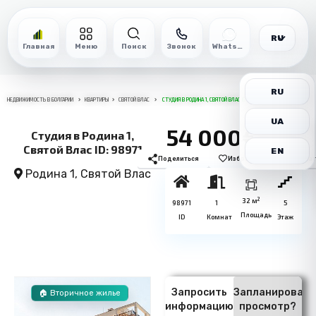
RU
Главная
Меню
Поиск
Звонок
WhatsApp
RU
НЕДВИЖИМОСТЬ В БОЛГАРИИ
КВАРТИРЫ
СВЯТОЙ ВЛАС
СТУДИЯ В РОДИНА 1, СВЯТОЙ ВЛАС ID: 98971
UA
54 000€
Студия в Родина 1,
Святой Влас ID: 98971
EN
Поделиться
Избранное
Печат
Родина 1,
Святой Влас
2
32 м
98971
1
5
Площадь
ID
Комнат
Этаж
Запросить
Запланировать
🏠 Вторичное жилье
информацию
просмотр?