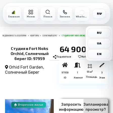
RU
Главная
Меню
Поиск
Звонок
WhatsApp
RU
НЕДВИЖИМОСТЬ В БОЛГАРИИ
КВАРТИРЫ
СОЛНЕЧНЫЙ БЕРЕГ
СТУДИЯ В FORT NOKS ORCHID, СОЛНЕЧНЫЙ БЕРЕГ ID: 97959
UA
64 900€
Студия в Fort Noks
Orchid, Солнечный
EN
Поделиться
Избранное
Печат
берег ID: 97959
Orhid Fort Garden,
Солнечный Берег
2
55 м
97959
1
3
Площадь
ID
Комнат
Этаж
Запросить
Запланировать
🏠 Вторичное жилье
информацию
просмотр?