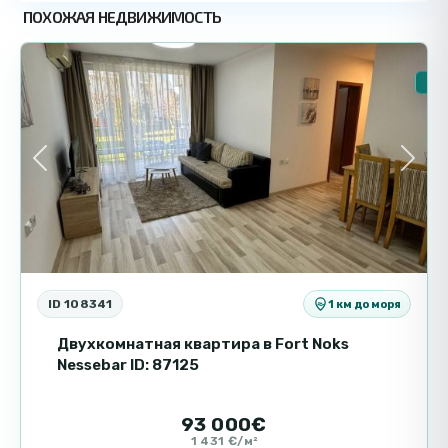
Солнечный
ПОХОЖАЯ НЕДВИЖИМОСТЬ
3
Берег
Основные характеристики
Тип недвижимости: студия
🏠 
Площадь: 55,19 м²
Этаж: 3
Терраса
Previous
Next
Такса поддержки: 14 € / м² в год
Статус здания: Акт 16
Комплекс и инфраструктура
Fort Noks Orchid — современный комплекс с
ID 108341
1 км до моря
охраняемой территорией. В наличии
несколько бассейнов, спортивные площадки,
Двухкомнатная квартира в Fort Noks
ресторан и магазины. Озелененная
Nessebar ID: 87125
территория и парковка обеспечивают
комфортное проживание.
93 000€
1 431 €/м²