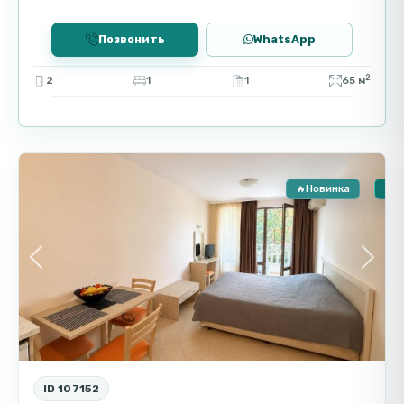
Локация и преимущества
района
Позвонить
WhatsApp
Солнечный Берег — популярный курорт с
2
2
1
1
65 м
развитой инфраструктурой и транспортным
сообщением. В нескольких минутах от моря,
Солнечный
1
Берег
рядом кафе, рестораны и магазины, что
делает район привлекательным для жизни и
отдыха.
🔥Новинка
🏠 
Инвестиционный потенциал
Студия в Fort Noks Orchid подходит как для
Previous
Next
постоянного проживания, так и для аренды.
Высокий спрос на жилье в этом районе
обеспечивает стабильный доход, а близость
к морю делает объект выгодным для
инвестиций.
ID 107152