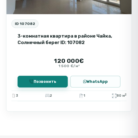
ID 107082
3-комнатная квартира в районе Чайка,
Солнечный берег ID: 107082
120 000€
1 500 €/м²
Позвонить
WhatsApp
2
3
2
1
80 м