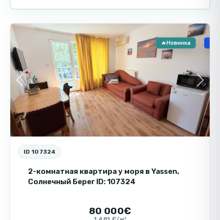
ограничено!
Солнечный
5
Берег
🔥Новинка
🏗️
Previous
Next
ID 107324
2-комнатная квартира у моря в Yassen,
Солнечный Берег ID: 107324
80 000€
1 481 €/м²