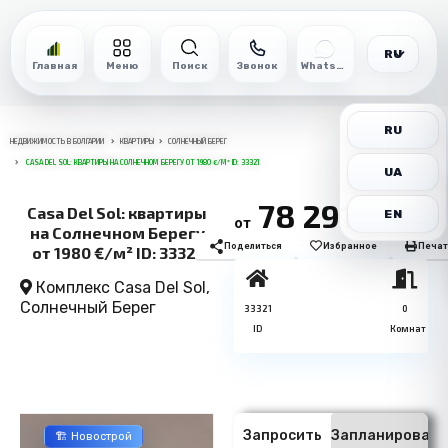
RU
Главная
Меню
Поиск
Звонок
WhatsApp
RU
НЕДВИЖИМОСТЬ В БОЛГАРИИ
КВАРТИРЫ
СОЛНЕЧНЫЙ БЕРЕГ
CASA DEL SOL: КВАРТИРЫ НА СОЛНЕЧНОМ БЕРЕГУ ОТ 1980 €/М² ID: 33321
UA
78 291€
Casa Del Sol: квартиры
EN
от
на Солнечном Берегу
Поделиться
Избранное
Печат
от 1980 €/м² ID: 33321
Комплекс Casa Del Sol,
Солнечный Берег
33321
0
ID
Комнат
Запросить
Запланировать
🏗️ Новострой