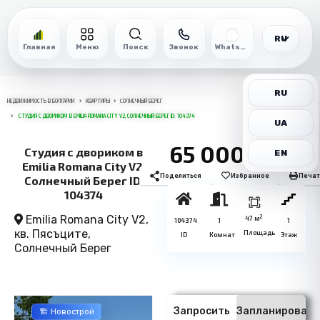
RU
Главная
Меню
Поиск
Звонок
WhatsApp
RU
НЕДВИЖИМОСТЬ В БОЛГАРИИ
КВАРТИРЫ
СОЛНЕЧНЫЙ БЕРЕГ
СТУДИЯ С ДВОРИКОМ В EMILIA ROMANA CITY V2, СОЛНЕЧНЫЙ БЕРЕГ ID: 104374
UA
65 000€
Студия с двориком в
EN
Emilia Romana City V2,
Поделиться
Избранное
Печат
Солнечный Берег ID:
104374
Emilia Romana City V2,
2
47 м
104374
1
1
кв. Пясъците,
Площадь
ID
Комнат
Этаж
Солнечный Берег
Запросить
Запланировать
🏗️ Новострой