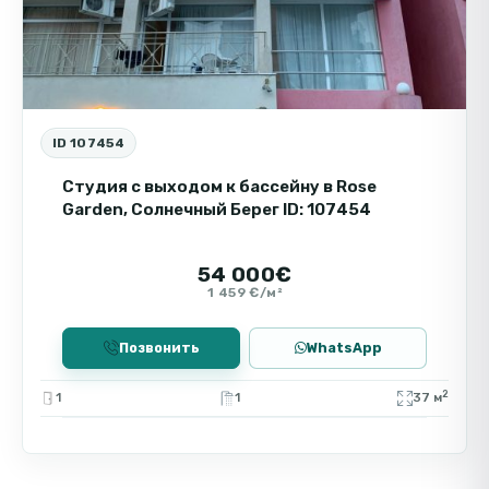
ID 107454
Студия с выходом к бассейну в Rose
Garden, Солнечный Берег ID: 107454
54 000€
1 459 €/м²
Позвонить
WhatsApp
2
1
1
37 м