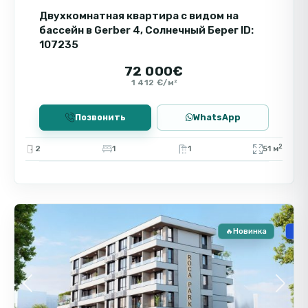
туристов и арендаторов.
Двухкомнатная квартира с видом на
бассейн в Gerber 4, Солнечный Берег ID:
107235
72 000€
1 412 €/м²
Позвонить
WhatsApp
2
2
1
1
51 м
🧾 
Солнечный
5
Берег
🔥Новинка
🏗️
Previous
Next