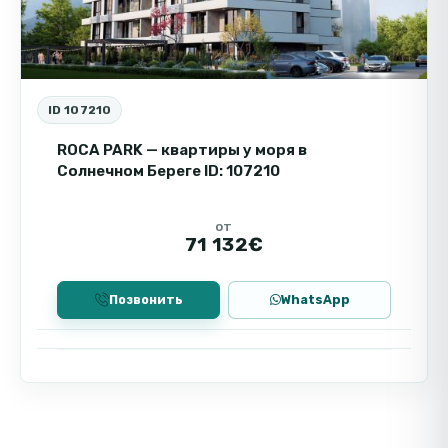
ID 107210
ROCA PARK — квартиры у моря в
Солнечном Береге ID: 107210
от
71 132€
Позвонить
WhatsApp