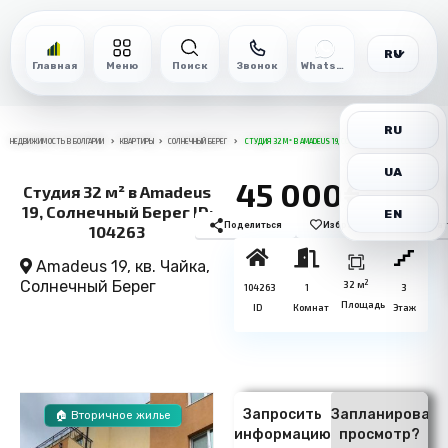
RU
Главная
Меню
Поиск
Звонок
WhatsApp
RU
НЕДВИЖИМОСТЬ В БОЛГАРИИ
КВАРТИРЫ
СОЛНЕЧНЫЙ БЕРЕГ
СТУДИЯ 32 М² В AMADEUS 19, СОЛНЕЧНЫЙ БЕРЕГ ID: 104263
UA
45 000€
Студия 32 м² в Amadeus
19, Солнечный Берег ID:
EN
Поделиться
Избранное
Печат
104263
Amadeus 19, кв. Чайка,
Солнечный Берег
2
32 м
104263
1
3
Площадь
ID
Комнат
Этаж
Запросить
Запланировать
🏠 Вторичное жилье
информацию
просмотр?