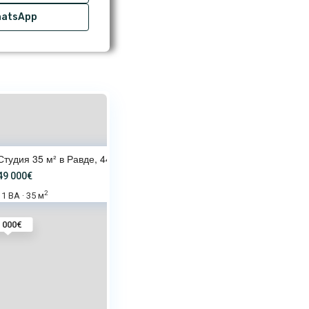
atsApp
Студия 35 м² в Равде, 440 м до
49 000€
2
1 BA
35 м
·
 000€