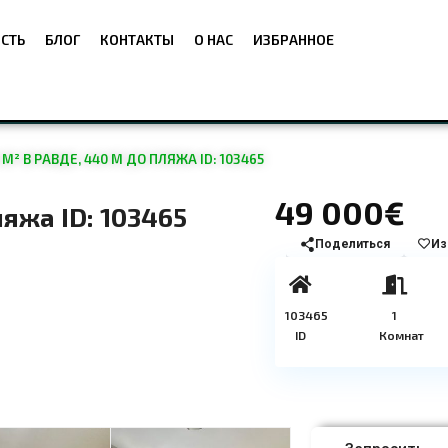
СТЬ
БЛОГ
КОНТАКТЫ
О НАС
ИЗБРАННОЕ
М² В РАВДЕ, 440 М ДО ПЛЯЖА ID: 103465
49 000€
ляжа ID: 103465
Поделиться
Из
103465
1
ID
Комнат