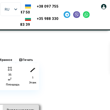
+38 097 755
RU
47 50
+35 988 330
83 39
бранное
Печать
35
1
2
м
Этаж
Площадь