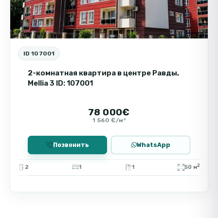
ID 107001
2-комнатная квартира в центре Равды,
Mellia 3 ID: 107001
78 000€
1 560 €/м²
Позвонить
WhatsApp
2
2
1
1
50 м