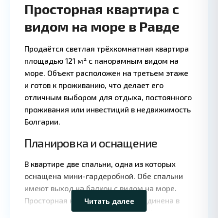
Просторная квартира с
видом на море в Равде
Продаётся светлая трёхкомнатная квартира
площадью 121 м² с панорамным видом на
море. Объект расположен на третьем этаже
и готов к проживанию, что делает его
отличным выбором для отдыха, постоянного
проживания или инвестиций в недвижимость
Болгарии.
Планировка и оснащение
Leaflet
|
©
В квартире две спальни, одна из которых
OpenStreetMap
оснащена мини-гардеробной. Обе спальни
contributors
имеют выход на балкон с видом на море.
Просторная кухня-гостиная объединена в
Читать далее
одно пространство, создавая комфортную