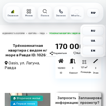
RU
Главная
Меню
Поиск
Звонок
WhatsApp
RU
НЕДВИЖИМОСТЬ В БОЛГАРИИ
КВАРТИРЫ
РАВДА
ТРЁХКОМНАТНАЯ КВАРТИРА С ВИДОМ НА МОРЕ В РАВДЕ ID: 102693
UA
170 000€
Трёхкомнатная
квартира с видом на
EN
Поделиться
Избранное
Печат
море в Равде ID: 102693
Oasis, ул. Лагуна,
Равда
2
121 м
102693
3
3
Площадь
ID
Комнат
Этаж
Запросить
Запланировать
🏠 Вторичное жилье
информацию
просмотр?
🌊 Первая линия