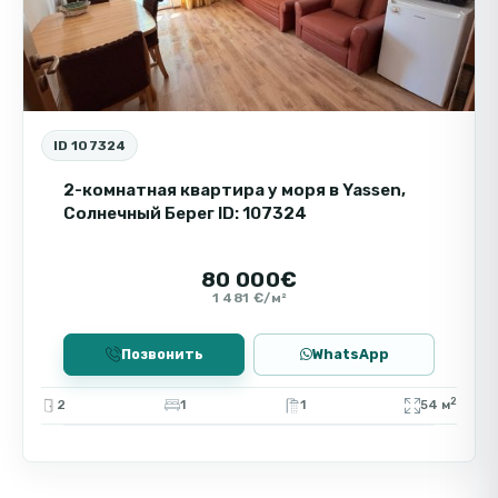
ID 107324
2-комнатная квартира у моря в Yassen,
Солнечный Берег ID: 107324
80 000€
1 481 €/м²
Позвонить
WhatsApp
2
2
1
1
54 м