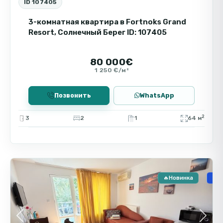
ID 107405
3-комнатная квартира в Fortnoks Grand
Resort, Солнечный Берег ID: 107405
80 000€
1 250 €/м²
Позвонить
WhatsApp
2
3
2
1
64 м
🧾 
Солнечный
9
Берег
🔥Новинка
🏗️
Previous
Next