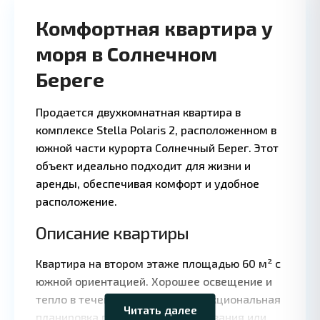
Комфортная квартира у
моря в Солнечном
Береге
1 BD
1 
·
Продается двухкомнатная квартира в
комплексе Stella Polaris 2, расположенном в
южной части курорта Солнечный Берег. Этот
объект идеально подходит для жизни и
аренды, обеспечивая комфорт и удобное
расположение.
Описание квартиры
Leaflet
|
©
Квартира на втором этаже площадью 60 м² с
OpenStreetMap
contributors
южной ориентацией. Хорошее освещение и
тепло в течение всего года. Функциональная
Читать далее
планировка подходит для проживания или