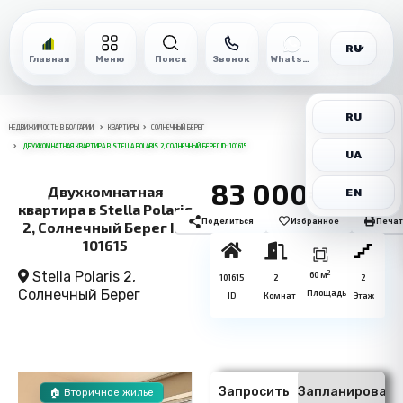
RU
Главная
Меню
Поиск
Звонок
WhatsApp
RU
НЕДВИЖИМОСТЬ В БОЛГАРИИ
КВАРТИРЫ
СОЛНЕЧНЫЙ БЕРЕГ
ДВУХКОМНАТНАЯ КВАРТИРА В STELLA POLARIS 2, СОЛНЕЧНЫЙ БЕРЕГ ID: 101615
UA
83 000€
Двухкомнатная
EN
квартира в Stella Polaris
Поделиться
Избранное
Печат
2, Солнечный Берег ID:
101615
Stella Polaris 2,
2
60 м
101615
2
2
Солнечный Берег
Площадь
ID
Комнат
Этаж
Запросить
Запланировать
🏠 Вторичное жилье