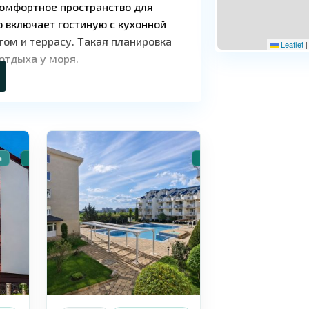
комфортное пространство для
о включает гостиную с кухонной
том и террасу. Такая планировка
Leaflet
|
 отдыха у моря.
9
Равда
а
🏠 Вторичное жилье
🏠 Вторичное жилье
тствием таксы поддержки, что
жание недвижимости. Комплекс
 дом без дополнительных