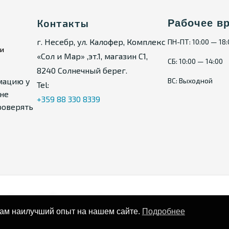
аренды. Высокий спрос на жилье
струю ликвидность. Покупка
Контакты
Рабочее в
с перспективой роста стоимости и
г. Несебр, ул. Калофер, Комплекс
ПН-ПТ: 10:00 — 18
ии
«Сол и Мар» ,эт.1, магазин С1,
СБ: 10:00 — 14:00
8240 Солнечный берег.
мацию у
ВС: Выходной
Tel:
не
+359 88 330 8339
роверять
Карта сайта
Политика конфиденциальности
вам наилучший опыт на нашем сайте.
Подробнее