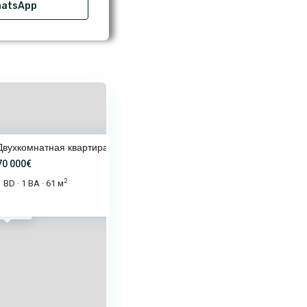
atsApp
Двухкомнатная квартира в Равде
70 000€
2
1 BD
1 BA
61 м
·
·
 000€