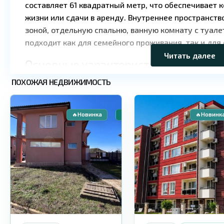
составляет 61 квадратный метр, что обеспечивает 
жизни или сдачи в аренду. Внутреннее пространств
зоной, отдельную спальню, ванную комнату с туале
подходит как для семейного проживания, так и для
Читать далее
Основные характеристики
ПОХОЖАЯ НЕДВИЖИМОСТЬ
Тип недвижимости: квартира
9
Равда
9
Равда
Площадь: 61 м²
Этаж: 4
🔥Новинка
🏠 Вторичное жилье
🔥Новинк
Терраса: есть
Такса поддержки: отсутствует
Статус здания: жилой дом
Комплекс и инфраструктура
Жилой дом на улице Осъм в Равде отличается отсу
значительно снижает ежегодные расходы на содер
представляет собой спокойный и ухоженный жилой