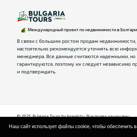
делают объект привлекательным для долгосрочной 
в этом районе обеспечивает стабильный доход и бы
квартиры у моря в Равде — это выгодное вложение 
стабильного дохода от аренды.
Международный проект по недвижимости в Болгар
В связи с большим ростом продаж недвижимости,
настоятельно рекомендуется уточнять всю инфор
менеджера. Все данные считаются надежными, но 
гарантируются, поэтому их следует независимо п
и подтверждать.
© 2025. Bulgaria Tours by Inrealr4u. Все права зашищены.
Наш сайт использует файлы cookie, чтобы обеспечить 