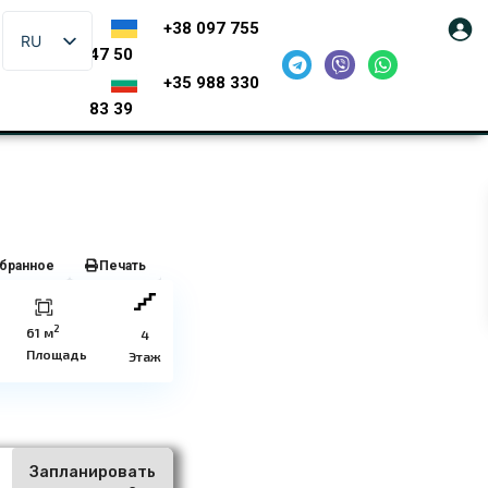
+38 097 755
RU
47 50
+35 988 330
83 39
бранное
Печать
2
61 м
4
Площадь
Этаж
Запланировать