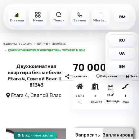
RU
Главная
Меню
Поиск
Звонок
WhatsApp
RU
НЕДВИЖИМОСТЬ В БОЛГАРИИ
КВАРТИРЫ
СВЯТОЙ ВЛАС
ДВУХКОМНАТНАЯ КВАРТИРА БЕЗ МЕБЕЛИ В ETARA 4, СВЯТОЙ ВЛАС ID: 81343
UA
70 000€
Двухкомнатная
EN
квартира без мебели в
Поделиться
Избранное
Печат
Etara 4, Святой Влас ID:
81343
Etara 4,
Святой Влас
2
56 м
81343
2
1
Площадь
ID
Комнат
Этаж
Запросить
Запланировать
🏠 Вторичное жилье