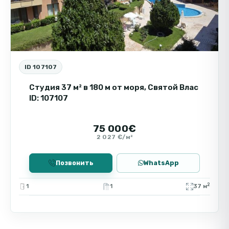
делают этот район востребованным как для
сезонного отдыха, так и для круглогодичного
проживания.
Инвестиционный потенциал
ID 107107
Двухкомнатная квартира в комплексе Etara 4
Студия 37 м² в 180 м от моря, Святой Влас
отлично подходит для инвестиций благодаря
ID: 107107
высокой ликвидности и стабильному спросу
на аренду в Святом Власе. Формат квартиры
75 000€
с кухней-студией и отдельной спальней
2 027 €/м²
востребован у арендаторов, что
обеспечивает регулярный доход. Покупка
Позвонить
WhatsApp
квартиры у моря в новом комплексе с
развитой инфраструктурой — это выгодное
2
1
1
37 м
вложение с перспективой роста стоимости и
возможностью использовать недвижимость
как для личного проживания, так и для сдачи