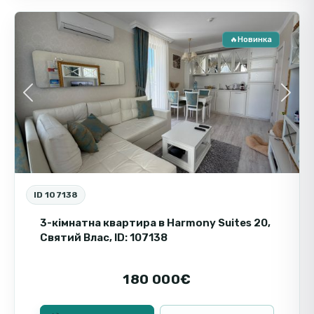
🔥Новинка
Пр
Вто
Previous
Next
ID 107138
3-кімнатна квартира в Harmony Suites 20,
Святий Влас, ID: 107138
180 000€