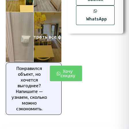
WhatsApp
Посмотреть все фото 16
Понравился
Хочу
объект, но
скидку
хочется
выгоднее?
Напишите —
узнаем, сколько
можно
сэкономить.