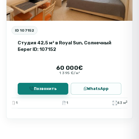
ID 107152
Студия 42,5 м² в Royal Sun, Солнечный
Берег ID: 107152
60 000€
1 395 €/м²
Позвонить
WhatsApp
2
1
1
43 м