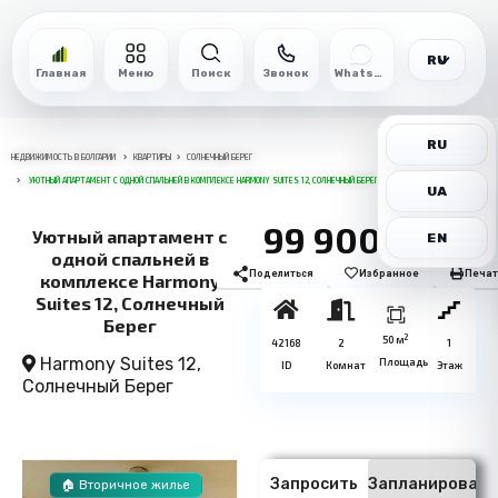
RU
Главная
Меню
Поиск
Звонок
WhatsApp
RU
НЕДВИЖИМОСТЬ В БОЛГАРИИ
КВАРТИРЫ
СОЛНЕЧНЫЙ БЕРЕГ
УЮТНЫЙ АПАРТАМЕНТ С ОДНОЙ СПАЛЬНЕЙ В КОМПЛЕКСЕ HARMONY SUITES 12, СОЛНЕЧНЫЙ БЕРЕГ
UA
99 900€
Уютный апартамент с
EN
одной спальней в
Поделиться
Избранное
Печат
комплексе Harmony
Suites 12, Солнечный
Берег
2
50 м
42168
2
1
Harmony Suites 12,
Площадь
ID
Комнат
Этаж
Солнечный Берег
Запросить
Запланировать
🏠 Вторичное жилье