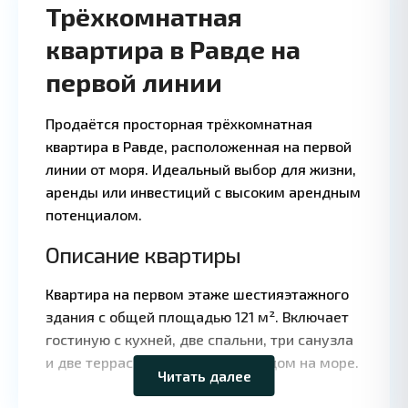
Трёхкомнатная
квартира в Равде на
первой линии
Продаётся просторная трёхкомнатная
квартира в Равде, расположенная на первой
линии от моря. Идеальный выбор для жизни,
аренды или инвестиций с высоким арендным
потенциалом.
Описание квартиры
Квартира на первом этаже шестияэтажного
Leaflet
|
©
здания с общей площадью 121 м². Включает
OpenStreetMap
contributors
гостиную с кухней, две спальни, три санузла
и две террасы с панорамным видом на море.
Читать далее
Основные характеристики