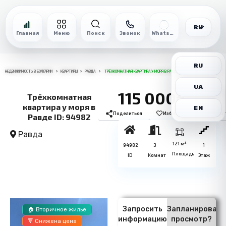
RU
Главная
Меню
Поиск
Звонок
WhatsApp
RU
НЕДВИЖИМОСТЬ В БОЛГАРИИ
КВАРТИРЫ
РАВДА
ТРЁХКОМНАТНАЯ КВАРТИРА У МОРЯ В РАВДЕ ID: 94982
UA
115 000€
Трёхкомнатная
квартира у моря в
EN
Поделиться
Избранное
Печат
Равде ID: 94982
Равда
2
121 м
94982
3
1
Площадь
ID
Комнат
Этаж
Запросить
Запланировать
🏠 Вторичное жилье
информацию
просмотр?
🔻 Снижена цена