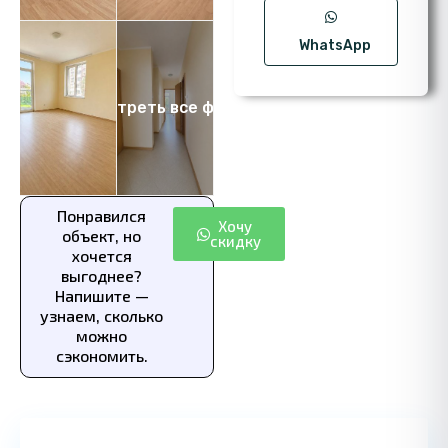
WhatsApp
Посмотреть все фото 13
Понравился
Хочу
объект, но
скидку
хочется
выгоднее?
Напишите —
узнаем, сколько
можно
сэкономить.