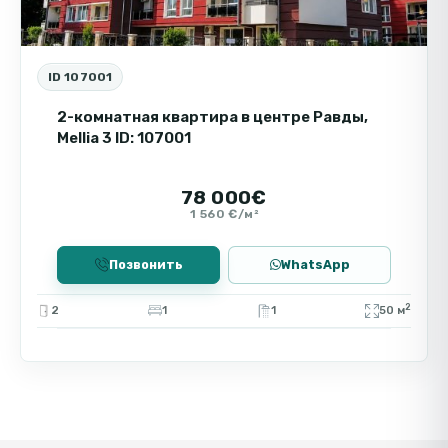
ID 107001
2-комнатная квартира в центре Равды,
Mellia 3 ID: 107001
78 000€
1 560 €/м²
Позвонить
WhatsApp
2
2
1
1
50 м