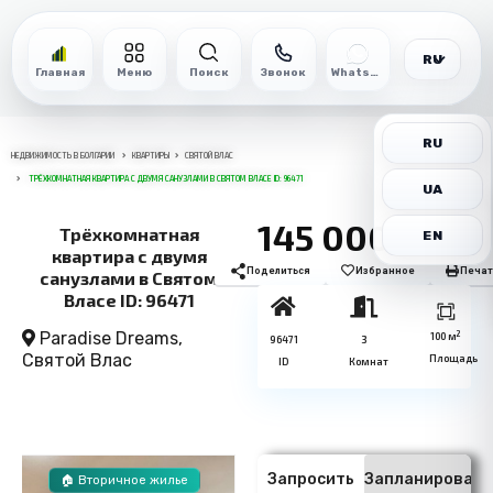
RU
Главная
Меню
Поиск
Звонок
WhatsApp
RU
НЕДВИЖИМОСТЬ В БОЛГАРИИ
КВАРТИРЫ
СВЯТОЙ ВЛАС
ТРЁХКОМНАТНАЯ КВАРТИРА С ДВУМЯ САНУЗЛАМИ В СВЯТОМ ВЛАСЕ ID: 96471
UA
145 000€
Трёхкомнатная
EN
квартира с двумя
Поделиться
Избранное
Печат
санузлами в Святом
Власе ID: 96471
Paradise Dreams,
2
100 м
96471
3
Святой Влас
Площадь
ID
Комнат
Запросить
Запланировать
🏠 Вторичное жилье