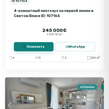
ID 107164
4-комнатный пентхаус на первой линии в
Святом Власе ID: 107164
245 000€
1 531 €/м²
Позвонить
WhatsApp
2
4
3
2
160 м
Святой
9
Влас
🔥Новинка
🏠 
Previous
Next