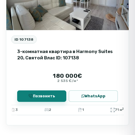
ID 107138
3-комнатная квартира в Harmony Suites
20, Святой Влас ID: 107138
180 000€
2 535 €/м²
Позвонить
WhatsApp
2
3
2
1
71 м