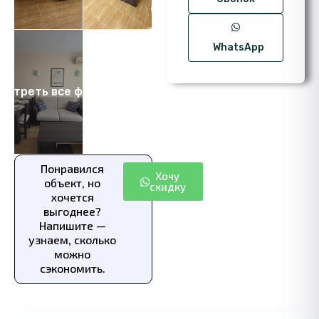
WhatsApp
мотреть все фото 14
Понравился
Хочу
объект, но
скидку
хочется
выгоднее?
Напишите —
узнаем, сколько
можно
сэкономить.