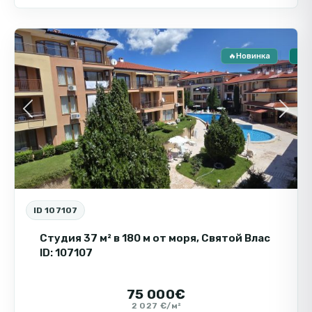
Святой
9
Влас
🔥Новинка
🏠 
Previous
Next
ID 107107
Студия 37 м² в 180 м от моря, Святой Влас
ID: 107107
75 000€
2 027 €/м²