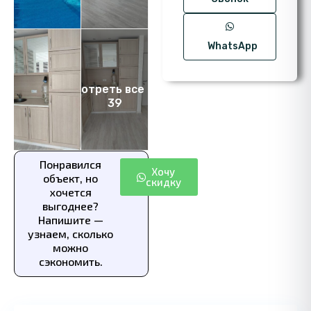
WhatsApp
Посмотреть все фото
39
Понравился
Хочу
объект, но
скидку
хочется
выгоднее?
Напишите —
узнаем, сколько
можно
сэкономить.