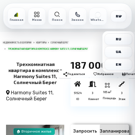
RU
Главная
Меню
Поиск
Звонок
WhatsApp
RU
НЕДВИЖИМОСТЬ В БОЛГАРИИ
КВАРТИРЫ
СОЛНЕЧНЫЙ БЕРЕГ
ТРЕХКОМНАТНАЯ КВАРТИРА В КОМПЛЕКСЕ HARMONY SUITES 11, СОЛНЕЧНЫЙ БЕРЕГ
UA
187 000€
Трехкомнатная
EN
квартира в комплексе
Поделиться
Избранное
Печат
Harmony Suites 11,
Солнечный Берег
Harmony Suites 11,
2
105 м
51524
3
3
Солнечный Берег
Площадь
ID
Комнат
Этаж
Запросить
Запланировать
🏠 Вторичное жилье