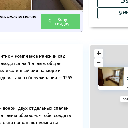
З
Wh
аем, сколько можно
Хочу
скидку
литном комплексе Райский сад,
аходится на 4 этаже, общая
 великолепный вид на море и
одная такса обслуживания — 1355
22
й зоной, двух отдельных спален,
а таким образом, чтобы создать
е окна наполняют комнаты