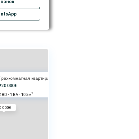
вонок
atsApp
Трехкомнатная квартира с видом
220 000€
2
2 BD
1 BA
105 м
·
·
0 000€