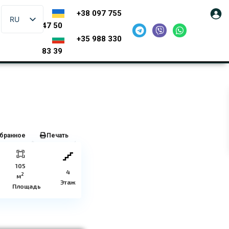
+38 097 755
RU
47 50
+35 988 330
83 39
бранное
Печать
105
4
2
м
Этаж
Площадь