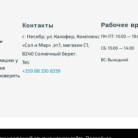
арендаторов. Трехкомнатные
то делает данный объект
для личного проживания, так и
Контакты
Рабочее в
г. Несебр, ул. Калофер, Комплекс
ПН-ПТ: 10:00 — 18
ии
«Сол и Мар» ,эт.1, магазин С1,
СБ: 10:00 — 14:00
 просторной площади,
8240 Солнечный берег.
овня комфорта. 105 кв.м, 4 этаж,
мацию у
ВС: Выходной
Tel:
тот апартамент выгодным
не
+359 88 330 8339
у моря в Святом Власе.
роверять
Карта сайта
Политика конфиденциальности