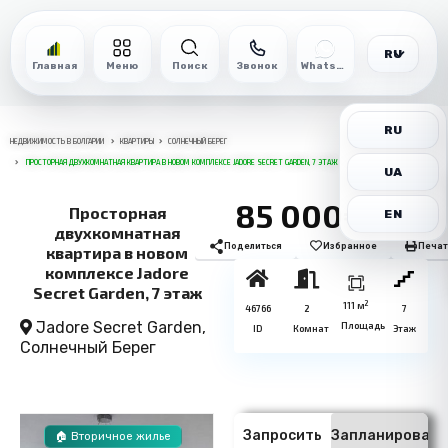
RU
Главная
Меню
Поиск
Звонок
WhatsApp
RU
НЕДВИЖИМОСТЬ В БОЛГАРИИ
КВАРТИРЫ
СОЛНЕЧНЫЙ БЕРЕГ
ПРОСТОРНАЯ ДВУХКОМНАТНАЯ КВАРТИРА В НОВОМ КОМПЛЕКСЕ JADORE SECRET GARDEN, 7 ЭТАЖ
UA
85 000€
Просторная
EN
двухкомнатная
Поделиться
Избранное
Печат
квартира в новом
комплексе Jadore
Secret Garden, 7 этаж
2
111 м
46766
2
7
Jadore Secret Garden,
Площадь
ID
Комнат
Этаж
Солнечный Берег
Запросить
Запланировать
🏠 Вторичное жилье