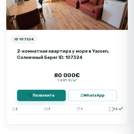
меблирована, цена 114 600 евро.
Современное жильё в новом комплексе с
просторной планировкой и возможностью
завершить оформление по своему вкусу.
ID 107324
2-комнатная квартира у моря в Yassen,
Солнечный Берег ID: 107324
80 000€
1 481 €/м²
Позвонить
WhatsApp
2
2
1
1
54 м