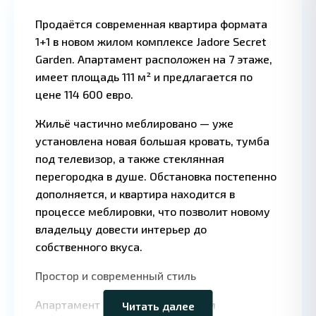
Продаётся современная квартира формата
1+1 в новом жилом комплексе Jadore Secret
Garden. Апартамент расположен на 7 этаже,
имеет площадь 111 м² и предлагается по
цене 114 600 евро.
1 BD
1 
·
Жильё частично меблировано — уже
установлена новая большая кровать, тумба
под телевизор, а также стеклянная
перегородка в душе. Обстановка постепенно
дополняется, и квартира находится в
процессе меблировки, что позволит новому
владельцу довести интерьер до
собственного вкуса.
Leaflet
|
©
OpenStreetMap
contributors
Простор и современный стиль
Апартамент отличается большим
Читать далее