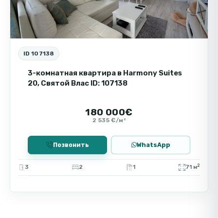
ID 107138
3-комнатная квартира в Harmony Suites
20, Святой Влас ID: 107138
180 000€
2 535 €/м²
Позвонить
WhatsApp
2
3
2
1
71 м