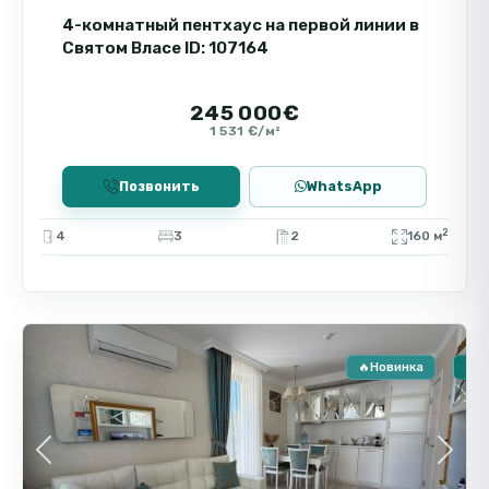
высокий уровень ликвидности недвижимости
4-комнатный пентхаус на первой линии в
Святом Власе ID: 107164
и стабильный спрос на аренду.
245 000€
1 531 €/м²
Позвонить
WhatsApp
2
4
3
2
160 м
Святой
9
Влас
🔥Новинка
🏠 
Previous
Next