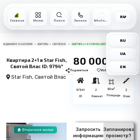
RU
Главная
Меню
Поиск
Звонок
WhatsApp
RU
НЕДВИЖИМОСТЬ В БОЛГАРИИ
КВАРТИРЫ
СВЯТОЙ ВЛАС
КВАРТИРА 2+1 В STAR FISH, СВЯТОЙ ВЛАС ID: 97941
UA
80 000€
Квартира 2+1 в Star Fish,
Святой Влас ID: 97941
EN
Поделиться
Избранное
Печат
Star Fish,
Святой Влас
2
60 м
97941
2
2
Площадь
ID
Комнат
Этаж
Запросить
Запланировать
🏠 Вторичное жилье
информацию
просмотр?