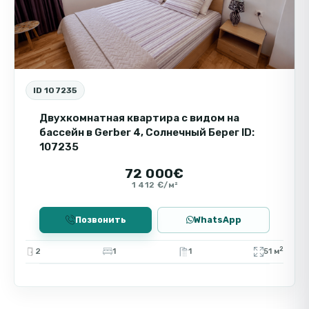
ID 107235
Двухкомнатная квартира с видом на
бассейн в Gerber 4, Солнечный Берег ID:
107235
72 000€
1 412 €/м²
Позвонить
WhatsApp
2
2
1
1
51 м