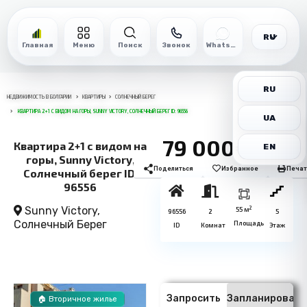
RU
Главная
Меню
Поиск
Звонок
WhatsApp
RU
НЕДВИЖИМОСТЬ В БОЛГАРИИ
КВАРТИРЫ
СОЛНЕЧНЫЙ БЕРЕГ
КВАРТИРА 2+1 С ВИДОМ НА ГОРЫ, SUNNY VICTORY, СОЛНЕЧНЫЙ БЕРЕГ ID: 96556
UA
79 000€
Квартира 2+1 с видом на
EN
горы, Sunny Victory,
Поделиться
Избранное
Печат
Солнечный берег ID:
96556
Sunny Victory,
2
55 м
96556
2
5
Солнечный Берег
Площадь
ID
Комнат
Этаж
Запросить
Запланировать
🏠 Вторичное жилье