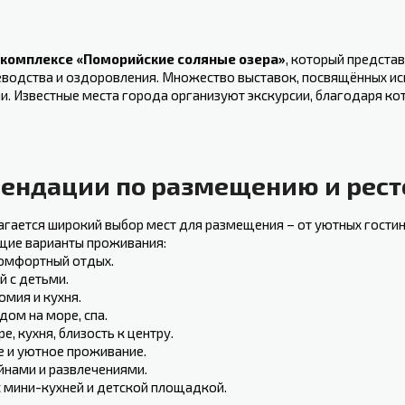
⁣комплексе «Поморийские соляные озера»
, который представл
еводства и оздоровления. Множество выставок, ⁤посвящённых ис
. Известные места⁤ города организуют экскурсии, благодаря ко
омендации по размещению и рес
гается​ широкий выбор мест⁤ для размещения – от уютных гостин
ие​ варианты проживания:
комфортный отдых.
й с детьми.
омия и кухня.
дом на море, спа.
е, кухня, близость к центру.
 и уютное проживание.
ейнами и развлечениями.
 мини-кухней и детской площадкой.