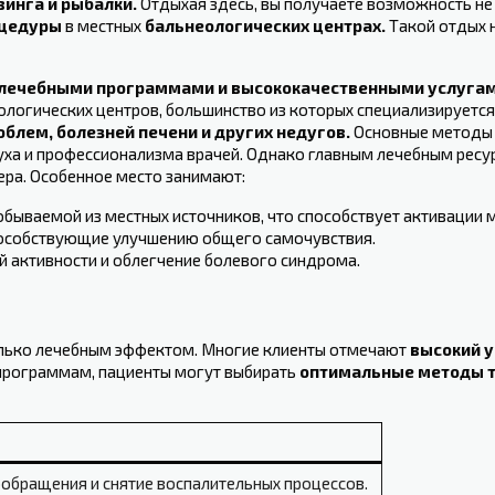
винга и рыбалки.
Отдыхая здесь, вы получаете возможность н
оцедуры
в местных
бальнеологических центрах.
Такой отдых н
лечебными программами и высококачественными услуга
ологических центров, большинство из которых специализируется
блем, болезней печени и других недугов.
Основные методы 
духа и профессионализма врачей. Однако главным лечебным рес
ера. Особенное место занимают:
 добываемой из местных источников, что способствует активации
пособствующие улучшению общего самочувствия.
 активности⁢ и облегчение болевого‌ синдрома.
только лечебным эффектом. Многие клиенты отмечают
высокий у
рограммам, пациенты‍ могут выбирать
оптимальные методы⁢ 
обращения и снятие воспалительных процессов.