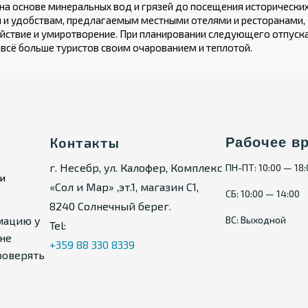
р на основе минеральных​ вод и ⁢грязей‍ до посещения историче
‍ и удобствам, предлагаемым ⁤местными отелями и ресторанами,
 спокойствие и умиротворение. При планировании следующего отпус
сё больше туристов своим ​очарованием и ⁣теплотой.
Контакты
Рабочее в
г. Несебр, ул. Калофер, Комплекс
ПН-ПТ: 10:00 — 18
ии
«Сол и Мар» ,эт.1, магазин С1,
СБ: 10:00 — 14:00
8240 Солнечный берег.
мацию у
ВС: Выходной
Tel:
не
+359 88 330 8339
роверять