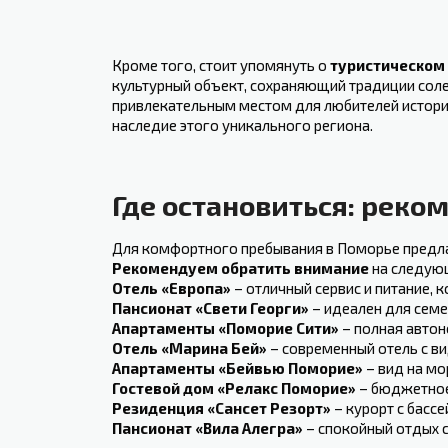
Кроме того, стоит упомянуть ⁣о
туристическом 
⁢культурный объект, ‍сохраняющий традиции сол
привлекательным местом для ‌любителей истории
наследие этого уникального региона.
Где остановиться: рек
Для комфортного⁤ пребывания в Поморье‌ предла
Рекомендуем обратить внимание
на следующ
Отель «Европа»
– отличный сервис и питание, 
Пансионат «Свети Георги»
– идеален для семе
Апартаменты «Поморие Сити»
– полная автон
Отель «Марина Бей»
– современный отель с ви
Апартаменты «Бейвью Поморие»
– вид на мор
Гостевой дом «Релакс Поморие»
– бюджетное
Резиденция «Сансет Резорт»
– курорт с басс
Пансионат «Вила Алегра»
– спокойный отдых с