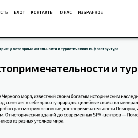
СТЬ
БЛОГ
КОНТАКТЫ
О НАС
ИЗБРАННОЕ
рие: достопримечательности и туристическая инфраструктура
стопримечательности и ту
е Черного моря, известный своим богатым историческим наследи
д сочетает в себе красоту природы, целебные свойства минераль
подробно рассмотрим основные достопримечательности ‍Помория, а
.⁣ От⁢ исторических зданий до современных SPA-центров⁤ — По
иков из разных ⁤уголков мира.