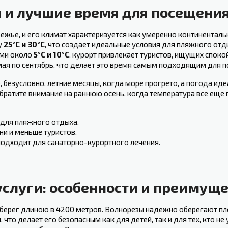
​ и лучшие время для посещения
ье, и его климат характеризуется как‍ умеренно континентальн
у
25°C и 30°C
,‌ что создает идеальные условия для⁤ пляжного отд
ми около⁤
5°C и 10°C
, курорт привлекает туристов, ищущих спокой
 мая по сентябрь, что делает это время ⁤самым подходящим для 
 безусловно, летние ⁤месяцы, когда море прогрето, а погода иде
братите внимание на раннюю ⁤осень, когда температура все еще п
 для пляжного отдыха.
дни и ​меньше туристов.
 подходит для санаторно-курортного лечения.
услуги: особенности и преимущ
 берег длиною в 4200 метров. Волнорезы надежно оберегают пл
, что делает его безопасным как для детей, так и для тех, кто н