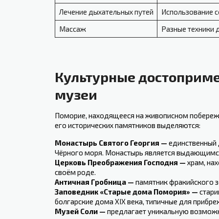
Лечение дыхательных путей
Использование с
Массаж
Разные техники д
Культурные достопримеч
музеи
Поморие, находящееся на живописном побережье
его исторических памятников выделяются:
Монастырь Святого Георгия —
единственный 
Чёрного моря. Монастырь является выдающимс
Церковь Преображения Господня —
храм, на
своём роде.
Античная Гробница —
памятник фракийского з
Заповедник «Старые дома Помория» —
стари
болгарские дома XIX века, типичные для прибр
Музей Соли —
предлагает уникальную ⁤возможно