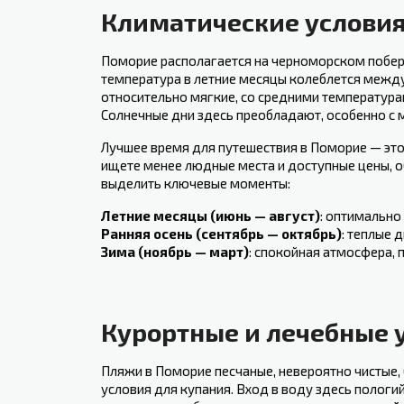
Климатические условия
Поморие располагается на черноморском побереж
​температура в летние месяцы колеблется‍ межд
относительно мягкие, со средними температура
Солнечные‍ дни здесь преобладают, особенно⁢ с⁣
Лучшее время для путешествия в Поморие — это,
ищете менее людные‌ места и доступные⁣ цены, о
выделить ⁤ключевые моменты:
Летние месяцы (июнь — август)
: оптимально
Ранняя осень (сентябрь — октябрь)
: ​теплые 
Зима (ноябрь — март)
: спокойная атмосфера,​
Курортные и лечебные⁣ 
Пляжи в Поморие песчаные, невероятно чистые,
условия для купания. Вход в воду здесь пологий