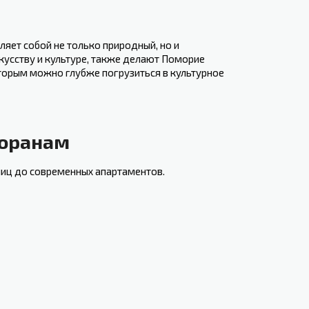
яет​ собой не только ​природный, но ⁤и
кусству и культуре, также делают ⁢Поморие
торым можно⁣ глубже погрузиться в культурное
торанам
иц до современных апартаментов. ​