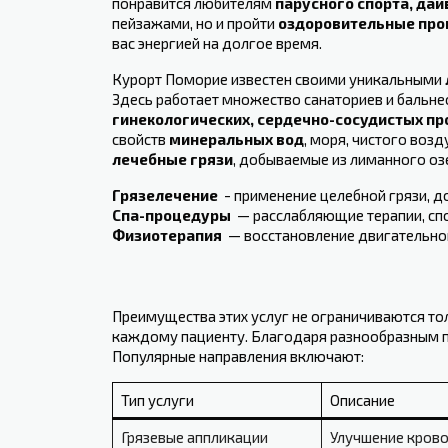
понравится любителям
парусного спорта, дай
пейзажами, но и пройти
оздоровительные пр
вас энергией на долгое время.
Курорт Поморие известен своими уникальными​
Здесь работает множество санаториев и бальне
гинекологических, сердечно-сосудистых про
свойств
минеральных вод
, моря, чистого воз
лечебные грязи
, добываемые из лиманного оз
Грязелечение
‍ -‍ применение целебной грязи,
Спа-процедуры
‌ — расслабляющие терапии, с
Физиотерапия
​ — восстановление двигательной
Преимущества этих услуг⁤ не ограничиваются 
каждому пациенту. Благодаря разнообразным п
‌Популярные направления включают:
Тип услуги
Описание
Грязевые аппликации
Улучшение крово