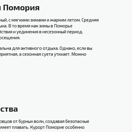
 ⁣Помория
ый, с мягкими зимами ‍и жарким летом. Средняя
ыха. В то время как зимы в ⁣Поморье
ствия и уединения ⁤в несезонный ⁤период.
посещения.
альна для активного отдыха. Однако, если вы
риятная, а сезонная суета‍ утихает. Можно
ества
овцов от бурных волн, создавая безопасные
е умеет плавать. Курорт Поморие особенно