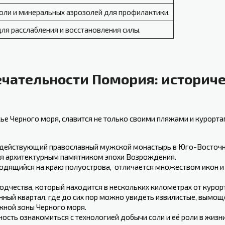
оли и минеральных‌ аэрозолей для профилактики.
ля расслабления и восстановления силы.
ательности ‌Помория:‌ историч
 Черного моря, славится не ‍только своими пляжами и курортам
действующий православный мужской монастырь в Юго-Восточн
я архитектурным памятником эпохи Возрождения.
ходящийся на краю полуострова, отличается множеством икон и
одчества, который находится в нескольких километрах от курор
нный квартал, где до сих пор можно увидеть извилистые, вымо
ежной зоны Черного моря.
сть ознакомиться с технологией добычи соли и её роли в ⁢жизни