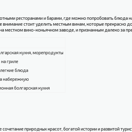
ютными ресторанами и барами, где можно попробовать блюда на
 внимание стоит уделить местным винам, которые прекрасно до
а местном вино-коньячном заводе, и признанным далеко за пр
лгарская кухня, морепродукты
 на гриле
 легкие блюда
на набережную
онная болгарская кухня
е сочетание природных красот, богатой истории и развитой тур