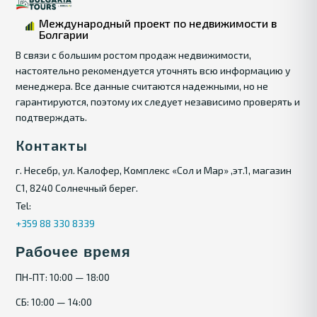
этажного здания и наличие всех
Международный проект по недвижимости в
необходимых коммуникаций делают его еще
Болгарии
более привлекательным для потенциальных
В связи с большим ростом продаж недвижимости,
покупателей.
настоятельно рекомендуется уточнять всю информацию у
менеджера. Все данные считаются надежными, но не
Не упустите шанс приобрести этот участок,
гарантируются, поэтому их следует независимо проверять и
который может стать вашим личным раем на
подтверждать.
черноморском побережье или прибыльным
Контакты
бизнес-проектом!
г. Несебр, ул. Калофер, Комплекс «Сол и Мар» ,эт.1, магазин
Свяжитесь с нами, чтобы узнать
С1, 8240 Солнечный берег.
подробности и организовать просмотр
Tel:
участка!
+359 88 330 8339
Рабочее время
ПН-ПТ: 10:00 — 18:00
СБ: 10:00 — 14:00