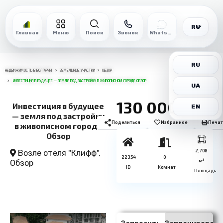
RU
Главная
Меню
Поиск
Звонок
WhatsApp
RU
НЕДВИЖИМОСТЬ В БОЛГАРИИ
ЗЕМЕЛЬНЫЕ УЧАСТКИ
ОБЗОР
ИНВЕСТИЦИЯ В БУДУЩЕЕ — ЗЕМЛЯ ПОД ЗАСТРОЙКУ В ЖИВОПИСНОМ ГОРОДЕ ОБЗОР
UA
130 000€
Инвестиция в будущее
EN
— земля под застройку
Поделиться
Избранное
Печат
в живописном городе
Обзор
2,708
Возле отеля "Клифф",
22354
0
2
м
Обзор
ID
Комнат
Площадь