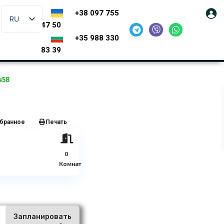
+38 097 755
RU
47 50
+35 988 330
83 39
458
бранное
Печать
0
Комнат
Запланировать