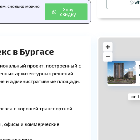
Wh
аем, сколько можно
Хочу
скидку
с в Бургасе
иональный проект, построенный с
енных архитектурных решений.
ие и административные площади.
·
от
1
ргаса с хорошей транспортной
, офисы и коммерческие
насаждениями.