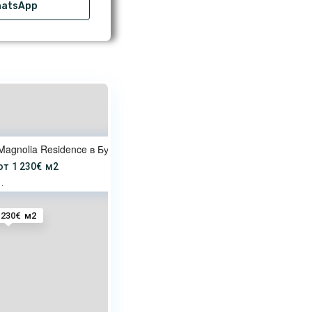
atsApp
Magnolia Residence в Бургасе —
от
1 230€
м2
·
 230€
м2