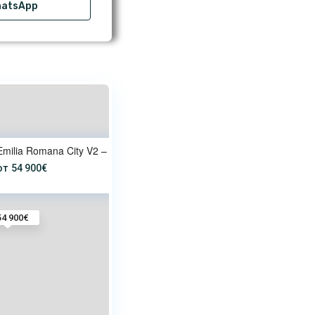
atsApp
Emilia Romana City V2 – апарта
от
54 900€
54 900€