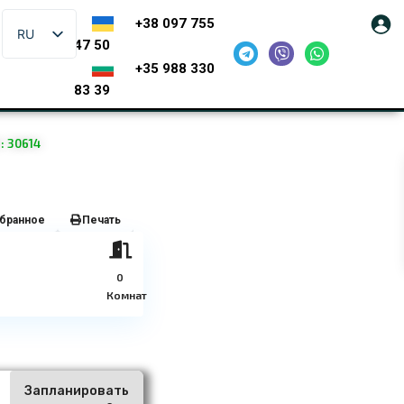
+38 097 755
RU
47 50
+35 988 330
83 39
 30614
бранное
Печать
0
Комнат
Запланировать