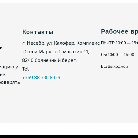
Контакты
Рабочее в
г. Несебр, ул. Калофер, Комплекс
ПН-ПТ: 10:00 — 18
ии
«Сол и Мар» ,эт.1, магазин С1,
СБ: 10:00 — 14:00
8240 Солнечный берег.
мацию у
ВС: Выходной
Tel:
не
+359 88 330 8339
роверять
Карта сайта
Политика конфиденциальности