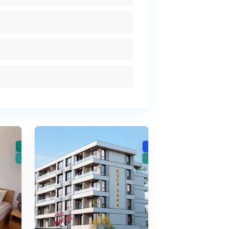
лится 24 месяца. Передача ключей
одовой взнос за обслуживание
ектами:
🧾 Рассрочка
Солнечный
15
Берег
🏠 Вторичное жилье
🏗️ Новострой
🔥Новинка
🔥Новинка