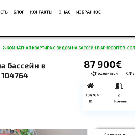
СТЬ
БЛОГ
КОНТАКТЫ
О НАС
ИЗБРАННОЕ
2-КОМНАТНАЯ КВАРТИРА С ВИДОМ НА БАССЕЙН В APHRODITE 3, СОЛН
87 900€
а бассейн в
: 104764
Поделиться
Из
104764
2
ID
Комнат