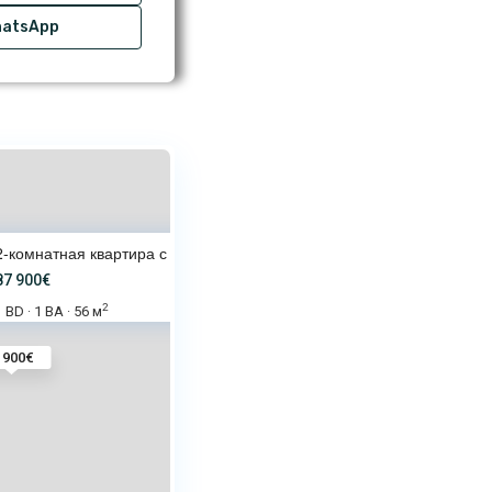
atsApp
2-комнатная квартира с видом н
87 900€
2
1 BD
1 BA
56 м
·
·
 900€