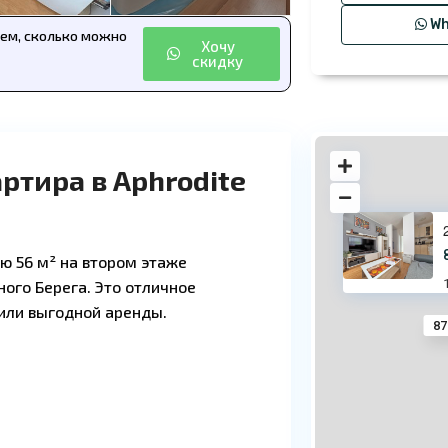
Wh
аем, сколько можно
Хочу
скидку
ртира в Aphrodite
ю 56 м² на втором этаже
ного Берега. Это отличное
или выгодной аренды.
87