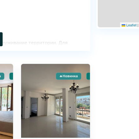
Leaflet
|
бслуживание территории. Для
Солнечный
9
Берег
а
🏠 Вторичное жилье
🔥Новинка
🏠 Вторичное жилье
еально подходит для спокойного