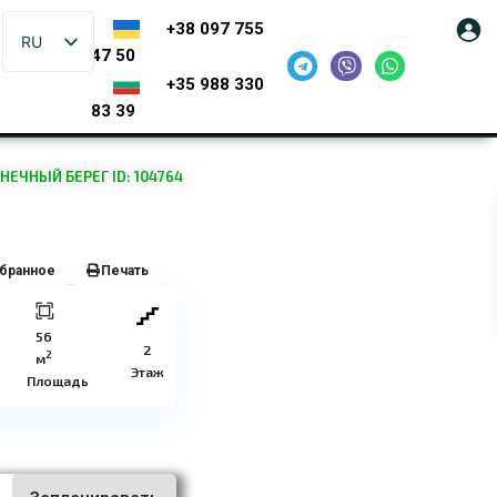
+38 097 755
RU
47 50
+35 988 330
83 39
ЕЧНЫЙ БЕРЕГ ID: 104764
бранное
Печать
56
2
2
м
Этаж
Площадь