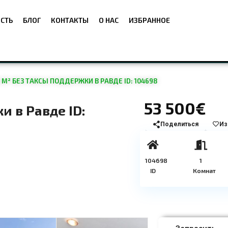
СТЬ
БЛОГ
КОНТАКТЫ
О НАС
ИЗБРАННОЕ
 М² БЕЗ ТАКСЫ ПОДДЕРЖКИ В РАВДЕ ID: 104698
53 500€
и в Равде ID:
Поделиться
Из
104698
1
ID
Комнат