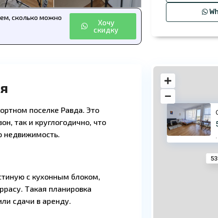
Wh
аем, сколько можно
Хочу
скидку
ря
ортном поселке Равда. Это
он, так и круглогодично, что
ю недвижимость.
·
53
стиную с кухонным блоком,
ррасу. Такая планировка
ли сдачи в аренду.