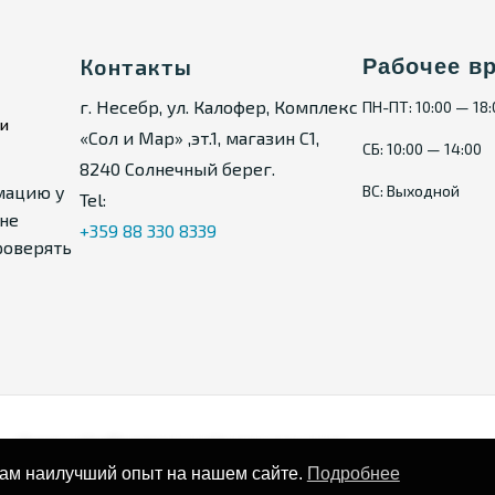
Контакты
Рабочее в
г. Несебр, ул. Калофер, Комплекс
ПН-ПТ: 10:00 — 18
ии
«Сол и Мар» ,эт.1, магазин С1,
СБ: 10:00 — 14:00
8240 Солнечный берег.
мацию у
ВС: Выходной
Tel:
не
+359 88 330 8339
роверять
Карта сайта
Политика конфиденциальности
вам наилучший опыт на нашем сайте.
Подробнее