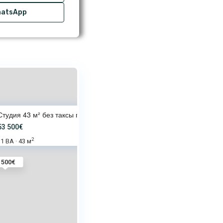
atsApp
Студия 43 м² без таксы поддерж
53 500€
2
1 BA
43 м
·
 500€