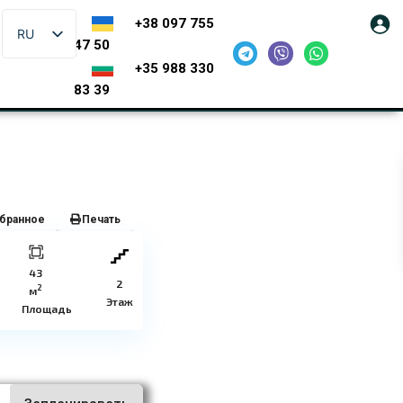
+38 097 755
RU
47 50
+35 988 330
83 39
бранное
Печать
43
2
2
м
Этаж
Площадь