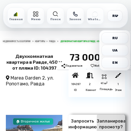
RU
Главная
Меню
Поиск
Звонок
WhatsApp
RU
НЕДВИЖИМОСТЬ В БОЛГАРИИ
КВАРТИРЫ
РАВДА
ДВУХКОМНАТНАЯ КВАРТИРА В РАВДЕ, 450 М ОТ ПЛЯЖА ID: 104397
UA
73 000€
Двухкомнатная
квартира в Равде, 450 м
EN
Поделиться
Избранное
Печат
от пляжа ID: 104397
Marea Garden 2, ул.
Ропотамо,
Равда
2
41 м
104397
2
1
Площадь
ID
Комнат
Этаж
Запросить
Запланировать
🏠 Вторичное жилье
информацию
просмотр?