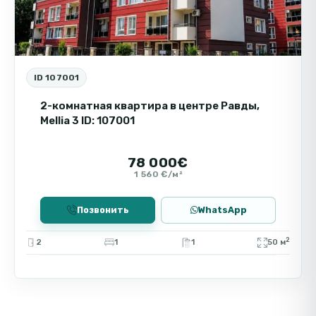
ID 107001
2-комнатная квартира в центре Равды,
Mellia 3 ID: 107001
78 000€
1 560 €/м²
Позвонить
WhatsApp
2
2
1
1
50 м