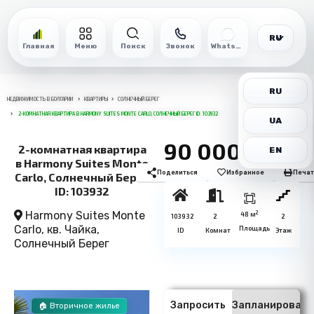
RU
Главная
Меню
Поиск
Звонок
WhatsApp
RU
НЕДВИЖИМОСТЬ В БОЛГАРИИ
КВАРТИРЫ
СОЛНЕЧНЫЙ БЕРЕГ
2-КОМНАТНАЯ КВАРТИРА В HARMONY SUITES MONTE CARLO, СОЛНЕЧНЫЙ БЕРЕГ ID: 103932
UA
90 000€
2-комнатная квартира
EN
в Harmony Suites Monte
Поделиться
Избранное
Печат
Carlo, Солнечный Берег
ID: 103932
Harmony Suites Monte
2
48 м
103932
2
2
Carlo, кв. Чайка,
Площадь
ID
Комнат
Этаж
Солнечный Берег
Запросить
Запланировать
🏠 Вторичное жилье