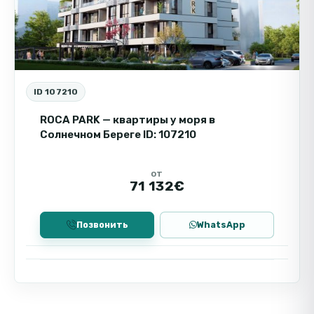
ID 107210
ROCA PARK — квартиры у моря в
Солнечном Береге ID: 107210
от
71 132€
Позвонить
WhatsApp