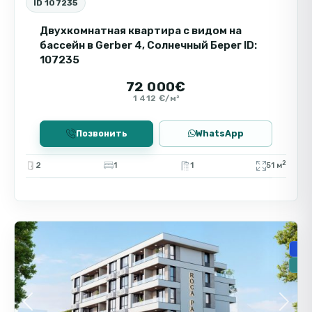
ID 107235
Двухкомнатная квартира с видом на
бассейн в Gerber 4, Солнечный Берег ID:
107235
72 000€
1 412 €/м²
Позвонить
WhatsApp
2
2
1
1
51 м
🧾 
Солнечный
5
Берег
🏗️
🔥Н
Previous
Next