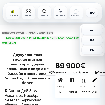
RU
Главная
Меню
Поиск
Звонок
WhatsApp
RU
НЕДВИЖИМОСТЬ В БОЛГАРИИ
КВАРТИРЫ
СОЛНЕЧНЫЙ БЕРЕГ
ДВУХУРОВНЕВАЯ ТРЁХКОМНАТНАЯ КВАРТИРА С ДВУМЯ СПАЛЬНЯМИ И ВИДОМ НА БАССЕЙН В КОМПЛЕКСЕ SUNNY DAY 3,
UA
СОЛНЕЧНЫЙ БЕРЕГ
EN
Двухуровневая
трёхкомнатная
89 900€
квартира с двумя
спальнями и видом на
бассейн в комплексе
Поделиться
Избранное
Печат
Sunny Day 3, Солнечный
берег
2
116 м
47248
3
4
Санни Дей 3, kv.
Площадь
ID
Комнат
Этаж
Piasatsite, Несебр,
Nesebar, Бургасская
область, Болгария,