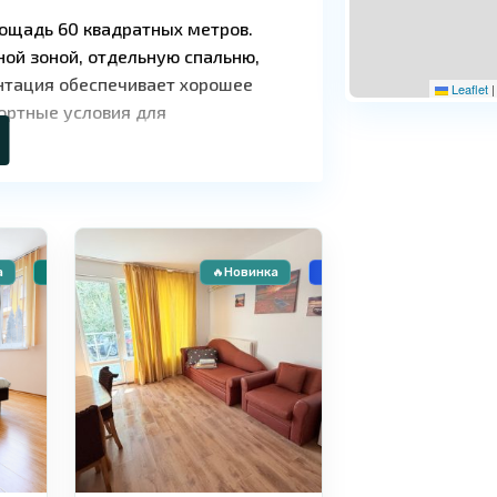
лощадь 60 квадратных метров.
ной зоной, отдельную спальню,
нтация обеспечивает хорошее
Leaflet
|
фортные условия для
🧾 Рассрочка
Солнечный
9
Берег
а
🏠 Вторичное жилье
🔥Новинка
🏗️ Новострой
с ухоженной территорией и