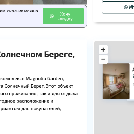
Wh
аем, сколько можно
Хочу
скидку
Солнечном Береге,
комплексе Magnolia Garden,
а Солнечный Берег. Этот объект
ого проживания, так и для отдыха
83
ыгодное расположение и
ариантом для покупателей,