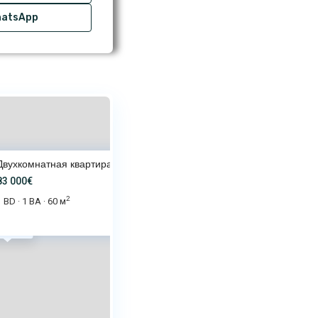
atsApp
Двухкомнатная квартира в Magno
83 000€
2
1 BD
1 BA
60 м
·
·
 000€