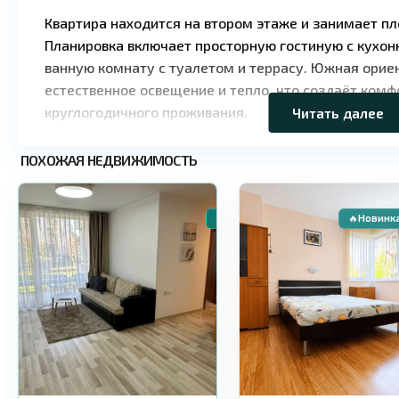
Квартира находится на втором этаже и занимает п
Планировка включает просторную гостиную с кухон
ванную комнату с туалетом и террасу. Южная орие
естественное освещение и тепло, что создаёт ком
круглогодичного проживания.
Читать далее
Основные характеристики
Солнечный
Солнечный
ПОХОЖАЯ НЕДВИЖИМОСТЬ
3
Берег
5
Берег
Тип недвижимости: двухкомнатная квартира
Площадь: 60 м²
🏠 Вторичное жилье
🔥Новинк
Этаж: 2
Терраса: есть
Такса поддержки: 8 € / м² в год
Статус здания: готово к эксплуатации
Комплекс и инфраструктура
Magnolia Garden представляет собой жилой объект 