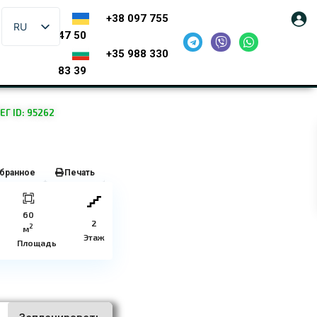
+38 097 755
RU
47 50
+35 988 330
83 39
 ID: 95262
бранное
Печать
60
2
2
м
Этаж
Площадь