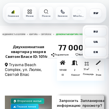
RU
Главная
Меню
Поиск
Звонок
WhatsApp
RU
НЕДВИЖИМОСТЬ В БОЛГАРИИ
КВАРТИРЫ
СВЯТОЙ ВЛАС
ДВУХКОМНАТНАЯ КВАРТИРА У МОРЯ В СВЯТОМ ВЛАСЕ ID: 101468
UA
77 000€
Двухкомнатная
квартира у моря в
EN
Поделиться
Избранное
Печат
Святом Власе ID: 101468
Tryavna Beach
Complex, ул. Люляк,
2
51 м
101468
2
1
Святой Влас
Площадь
ID
Комнат
Этаж
Запросить
Запланировать
🏠 Вторичное жилье
информацию
просмотр?
🌊 Первая линия