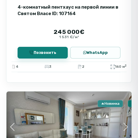
4-комнатный пентхаус на первой линии в
Святом Власе ID: 107164
245 000€
1 531 €/м²
Позвонить
WhatsApp
2
4
3
2
160 м
Святой
9
Влас
🔥Новинка
🏠 
Previous
Next