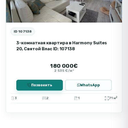
ID 107138
3-комнатная квартира в Harmony Suites
20, Святой Влас ID: 107138
180 000€
2 535 €/м²
Позвонить
WhatsApp
2
3
2
1
71 м