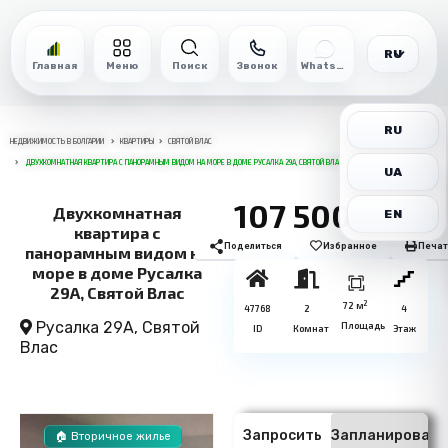
RU
Главная
Меню
Поиск
Звонок
WhatsApp
RU
НЕДВИЖИМОСТЬ В БОЛГАРИИ
КВАРТИРЫ
СВЯТОЙ ВЛАС
ДВУХКОМНАТНАЯ КВАРТИРА С ПАНОРАМНЫМ ВИДОМ НА МОРЕ В ДОМЕ РУСАЛКА 29А, СВЯТОЙ ВЛАС
UA
107 500€
Двухкомнатная
EN
квартира с
Поделиться
Избранное
Печат
панорамным видом на
море в доме Русалка
29А, Святой Влас
2
72 м
47768
2
4
Русалка 29А,
Святой
Площадь
ID
Комнат
Этаж
Влас
Запросить
Запланировать
🏠 Вторичное жилье