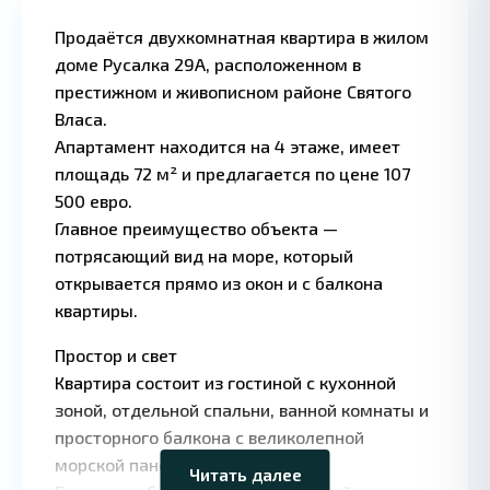
Продаётся двухкомнатная квартира в жилом
доме Русалка 29А, расположенном в
престижном и живописном районе Святого
Власа.
Апартамент находится на 4 этаже, имеет
1 BD
1 
·
площадь 72 м² и предлагается по цене 107
500 евро.
Главное преимущество объекта —
потрясающий вид на море, который
открывается прямо из окон и с балкона
квартиры.
Простор и свет
Квартира состоит из гостиной с кухонной
Leaflet
|
©
OpenStreetMap
зоной, отдельной спальни, ванной комнаты и
contributors
просторного балкона с великолепной
морской панорамой.
Читать далее