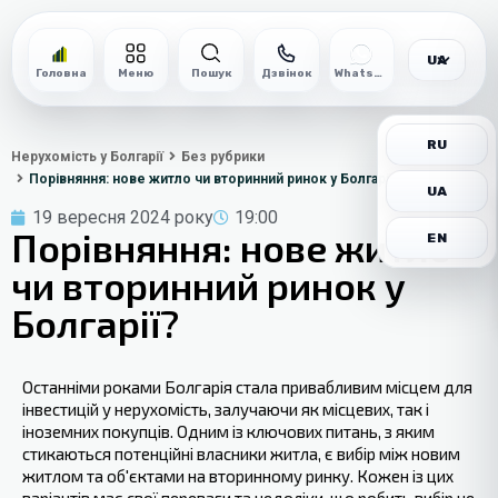
UA
Головна
Меню
Пошук
Дзвінок
WhatsApp
RU
Нерухомість у Болгарії
Без рубрики
Порівняння: нове житло чи вторинний ринок у Болгарії?
UA
19 вересня 2024 року
19:00
Порівняння: нове житло
EN
чи вторинний ринок у
Болгарії?
Останніми роками Болгарія стала привабливим місцем для
інвестицій‍ у нерухомість, залучаючи як місцевих, так і
іноземних покупців. Одним із ключових питань, з яким
стикаються потенційні власники житла, є вибір між новим
житлом та об'єктами на вторинному ринку. Кожен із цих