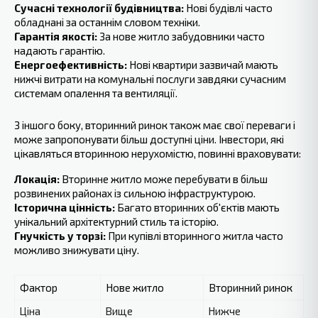
Сучасні технології будівництва:
Нові будівлі часто
обладнані за останнім словом техніки.
Гарантія якості:
За нове житло забудовники часто
надають гарантію.
Енергоефективність:
Нові квартири зазвичай мають
нижчі витрати на комунальні послуги завдяки сучасним
системам опалення та вентиляції.
З іншого боку, вторинний ринок також має свої переваги і
може запропонувати більш доступні ціни. Інвестори, які
цікавляться вторинною нерухомістю, повинні враховувати:
Локація:
Вторинне житло може перебувати ‍в більш
розвинених районах із сильною інфраструктурою.
Історична цінність:
Багато вторинних об'єктів мають
унікальний архітектурний стиль‍ та історію.
Гнучкість у торзі:
При купівлі вторинного житла часто
можливо знижувати ціну.
Фактор
Нове житло
Вторинний ринок
Ціна
Вище
Нижче