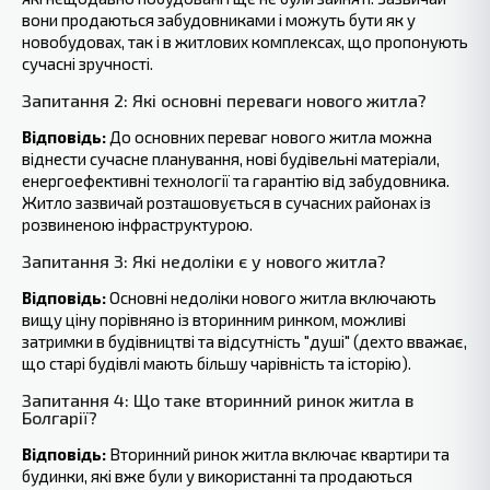
вони продаються забудовниками і можуть бути як у
новобудовах, так і в житлових комплексах, що пропонують
сучасні зручності.
Запитання 2: Які основні переваги нового житла?
Відповідь:
До основних переваг нового житла можна
віднести сучасне планування, нові будівельні матеріали,
енергоефективні технології та гарантію від забудовника.
Житло зазвичай розташовується в сучасних районах із
розвиненою інфраструктурою.
Запитання 3: Які недоліки є у нового житла?
Відповідь:
Основні недоліки нового житла включають
вищу ціну порівняно із вторинним ринком, можливі
затримки в будівництві та відсутність "душі" (дехто вважає,
що старі будівлі мають більшу чарівність та історію).
Запитання 4: Що ‍таке вторинний ринок житла в
Болгарії?
Відповідь:
Вторинний ринок житла включає квартири та
будинки, які вже були у використанні та продаються