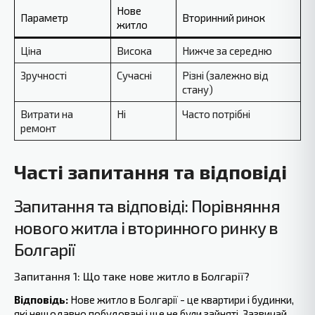
Нове
Параметр
Вторинний ринок
житло
Ціна
Висока
Нижче за середню
Зручності
Сучасні
Різні (залежно від
стану)
Витрати на
Ні
Часто потрібні
ремонт
Часті запитання та відповіді
Запитання та відповіді: Порівняння
нового житла і вторинного ‍ринку в
Болгарії
Запитання 1: Що таке нове житло в Болгарії?
Відповідь:
Нове житло в Болгарії - це квартири і будинки,
які нещодавно побудовані і ще не були зайняті. Зазвичай