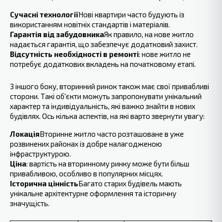
Сучасні технології
Нові квартири часто будують із
використанням новітніх стандартів і матеріалів.
Гарантія від забудовника
Як правило, на нове житло
надається гарантія, що забезпечує додатковий захист.
Відсутність необхідності в ремонті
: нове житло не
потребує додаткових вкладень на початковому етапі.
З іншого боку, вторинний ринок також має свої привабливі
сторони. Такі об'єкти можуть запропонувати унікальний
характер та індивідуальність, які важко знайти в нових
будівлях. Ось кілька аспектів, на які варто звернути увагу:
Локація
Вторинне житло часто розташоване в уже
розвинених районах із добре налагодженою
інфраструктурою.
Ціна
: вартість на вторинному ринку може бути більш
привабливою, особливо в популярних місцях.
Історична цінність
Багато старих будівель мають
унікальне архітектурне оформлення та історичну
значущість.