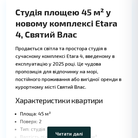
Студія площею 45 м² у
новому комплексі Etara
4, Святий Влас
1 БА
4
·
·
Продається світла та простора студія в
сучасному комплексі Etara 4, введеному в
експлуатацію у 2025 році. Це чудова
пропозиція для відпочинку на морі,
постійного проживання або вигідної оренди в
курортному місті Святий Влас.
Характеристики квартири
Leaflet
|
©
Площа: 45 м²
OpenStreetMap
contributors
Поверх: 2
Тип: студія
Читати далі
Вартість підтримки: 12 євро за м²