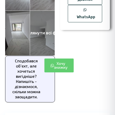
WhatsApp
Переглянути всі фото 7
Сподобався
Хочу
об'єкт, але
знижку
хочеться
вигідніше?
Напишіть -
дізнаємося,
скільки можна
заощадити.