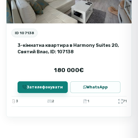
ID 107138
3-кімнатна квартира в Harmony Suites 20,
Святий Влас, ID: 107138
180 000€
Зателефонувати
WhatsApp
3
2
1
71