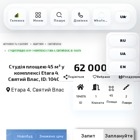
UA
Головна
Меню
Пошук
Дзвінок
WhatsApp
RU
НЕРУХОМІСТЬ У БОЛГАРІЇ
КВАРТИРИ
СВЯТИЙ ВЛАС
СТУДІЯ ПЛОЩЕЮ 45 М² У КОМПЛЕКСІ ETARA 4, СВЯТИЙ ВЛАС, ID: 104076
UA
62 000€
Студія площею 45 м² у
EN
комплексі Etara 4,
Поділіться
Вибране
Роздрукув
Святий Влас, ID: 104076
Етара 4,
Святий Влас
45
104076
1
2
Площа
ID
Кімната
Поверх
Запит
Заплануйте
Новобуд
Знижено ціну