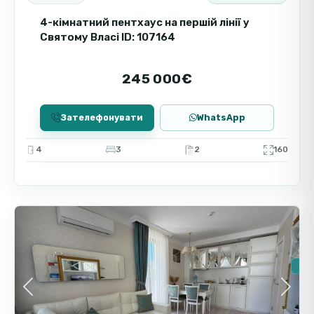
4-кімнатний пентхаус на першій лінії у
Святому Власі ID: 107164
245 000€
Зателефонувати
WhatsApp
4
3
2
160
Святий
9
Влас
Пр
Вто
🔥Н
Previous
Next