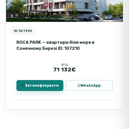
ID 107210
ROCA PARK — квартири біля моря в
Сонячному Березі ID: 107210
від
71 132€
Зателефонувати
WhatsApp