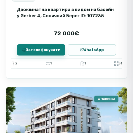
Двокімнатна квартира з видом на басейн
у Gerber 4, Сонячний Берег ID: 107235
72 000€
Зателефонувати
WhatsApp
2
1
1
51
Сонячний
5
Берег
🔥Новинка
Пр
Нов
Роз
Previous
Next