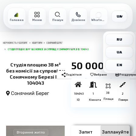
UA
Головна
Меню
Пошук
Дзвінок
WhatsApp
RU
НЕРУХОМІСТЬ У БОЛГАРІЇ
КВАРТИРИ
СОНЯЧНИЙ БЕРЕГ
СТУДІЯ ПЛОЩЕЮ 38 М² БЕЗ КОМІСІЇ ЗА СУПРОВІД У СОНЯЧНОМУ БЕРЕЗІ ID: 104043
UA
50 000€
Студія площею 38 м²
EN
без комісії за супровід у
Поділіться
Вибране
Роздрукув
Сонячному Березі ID:
104043
Сонячний Берег
38
104043
1
2
Площа
ID
Кімната
Поверх
Запит
Заплануйте
Вторинне житло