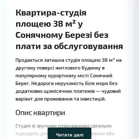
Квартира-студія
площею 38 м² у
Сонячному Березі без
плати за обслуговування
Продається затишна студія площею 38 м² на
другому поверсі житлового будинку в
популярному курортному місті Сонячний
Берег. Недорога нерухомість біля моря без
додаткових щомісячних платежів — чудовий
варіант для проживання та інвестицій.
Опис квартири
Leaflet
|
©
OpenStreetMap
contributors
Студія зі зручним плануванням ідеально
підходить для постійного проживання або
Читати далі