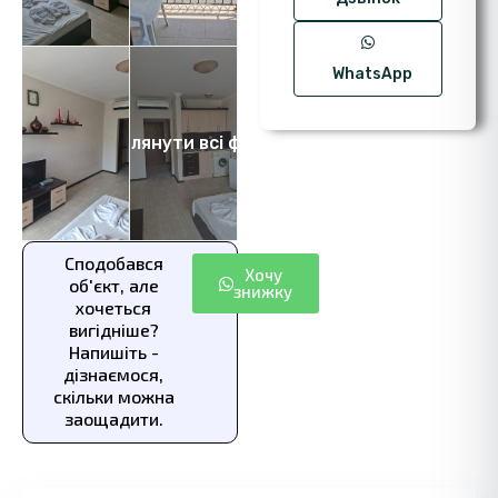
WhatsApp
Переглянути всі фото 8
Сподобався
Хочу
об'єкт, але
знижку
хочеться
вигідніше?
Напишіть -
дізнаємося,
скільки можна
заощадити.