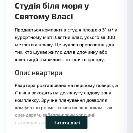
Студія біля моря у
Святому Власі
Продається компактна студія площею 31 м² у
1 БА
3
курортному місті Святий Влас, усього за 300
·
·
метрів від пляжу. Це чудова пропозиція для
тих, хто шукає житло для відпочинку або
інвестицій з можливістю здачі в оренду.
Опис квартири
Квартира розташована на першому поверсі, а
її вікна виходять на доглянуту садову зону
Leaflet
|
©
комплексу. Зручне планування дозволяє
OpenStreetMap
комфортно розміститися як власникам, так і
contributors
орендарям, забезпечуючи хороший
потенціал доходу.
Читати далі