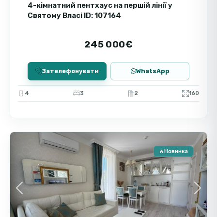
популярності курорту та зручному
4-кімнатний пентхаус на першій лінії у
розташуванню. Це забезпечує високу
Святому Власі ID: 107164
ліквідність та можливість отримання доходу
як у туристичний сезон, так і цілий рік.
245 000€
Зателефонувати
WhatsApp
4
3
2
160
Святий
9
Влас
🔥Новинка
Пр
Вто
Previous
Next