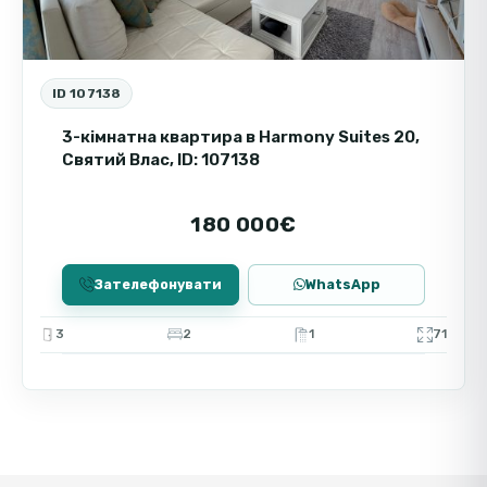
ID 107138
3-кімнатна квартира в Harmony Suites 20,
Святий Влас, ID: 107138
180 000€
Зателефонувати
WhatsApp
3
2
1
71