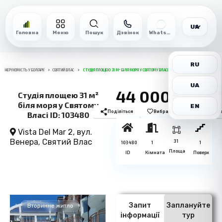
UA
Головна
Меню
Пошук
Дзвінок
WhatsApp
RU
НЕРУХОМІСТЬ У БОЛГАРІЇ
СВЯТИЙ ВЛАС
СТУДІЯ ПЛОЩЕЮ 31 М² БІЛЯ МОРЯ У СВЯТОМУ ВЛАСІ ID: 103480
UA
44 000€
Студія площею 31 м²
біля моря у Святому
EN
Поділіться
Вибране
Роздрукув
Власі ID: 103480
Vista Del Mar 2, вул.
Венера,
Святий Влас
31
103480
1
1
Площа
ID
Кімната
Поверх
Запит
Заплануйте
Вторинне житло
інформації
тур