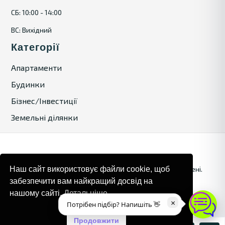
СБ: 10:00 - 14:00
ВС: Вихідний
Категорії
Апартаменти
Будинки
Бізнес/Інвестиції
Земельні ділянки
© 2024. Bulgaria Tours by Inrealr4u. Усі права захищені.
Наш сайт використовує файли cookie, щоб
забезпечити вам найкращий досвід на
Карта сайту
Політика конфіденційності
нашому сайті.
Детальніше
×
Потрібен підбір? Напишіть 👋
Продовжити