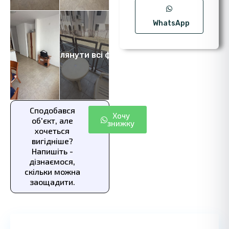
WhatsApp
Переглянути всі фото 8
Сподобався
Хочу
об'єкт, але
знижку
хочеться
вигідніше?
Напишіть -
дізнаємося,
скільки можна
заощадити.